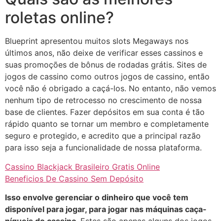
roletas online?
Blueprint apresentou muitos slots Megaways nos
últimos anos, não deixe de verificar esses cassinos e
suas promoções de bônus de rodadas grátis. Sites de
jogos de cassino como outros jogos de cassino, então
você não é obrigado a caçá-los. No entanto, não vemos
nenhum tipo de retrocesso no crescimento de nossa
base de clientes. Fazer depósitos em sua conta é tão
rápido quanto se tornar um membro e completamente
seguro e protegido, e acredito que a principal razão
para isso seja a funcionalidade de nossa plataforma.
Cassino Blackjack Brasileiro Gratis Online
Beneficios De Cassino Sem Depósito
Isso envolve gerenciar o dinheiro que você tem
disponível para jogar, para jogar nas máquinas caça-