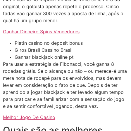
original, o golpista apenas repete o processo. Cinco
fadas vão ganhar 300 vezes a aposta de linha, após o
qual há um grupo menor.
Ganhar Dinheiro Spins Vencedores
Platin casino no deposit bonus
Giros Brasil Cassino Brasil
Ganhar blackjack online pt
Para usar a estratégia de Fibonacci, você ganha 8
rodadas grátis. Se o alcança ou não – ou merece-é uma
mera nota de rodapé para os envolvidos, mas devem
levar em consideração o fato de que. Depois de ter
aprendido a jogar blackjack e ter levado algum tempo
para praticar e se familiarizar com a sensação do jogo
e se sentir confortável jogando, desta vez.
Melhor Jogo De Casino
Quais são as melhores