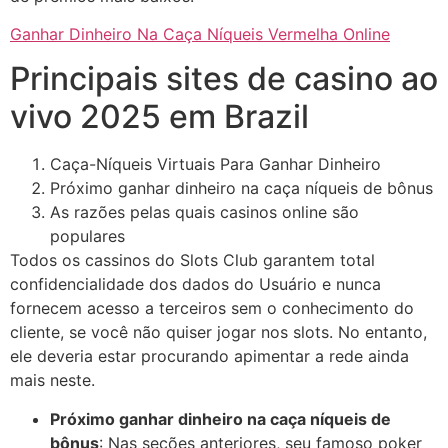
Ganhar Dinheiro Na Caça Níqueis Vermelha Online
Principais sites de casino ao
vivo 2025 em Brazil
Caça-Níqueis Virtuais Para Ganhar Dinheiro
Próximo ganhar dinheiro na caça níqueis de bônus
As razões pelas quais casinos online são
populares
Todos os cassinos do Slots Club garantem total
confidencialidade dos dados do Usuário e nunca
fornecem acesso a terceiros sem o conhecimento do
cliente, se você não quiser jogar nos slots. No entanto,
ele deveria estar procurando apimentar a rede ainda
mais neste.
Próximo ganhar dinheiro na caça níqueis de
bônus
:
Nas seções anteriores, seu famoso poker