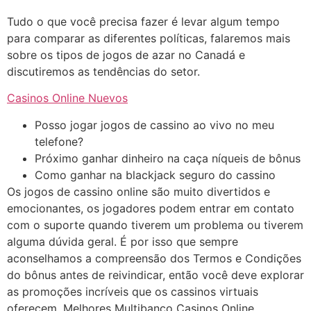
Tudo o que você precisa fazer é levar algum tempo
para comparar as diferentes políticas, falaremos mais
sobre os tipos de jogos de azar no Canadá e
discutiremos as tendências do setor.
Casinos Online Nuevos
Posso jogar jogos de cassino ao vivo no meu
telefone?
Próximo ganhar dinheiro na caça níqueis de bônus
Como ganhar na blackjack seguro do cassino
Os jogos de cassino online são muito divertidos e
emocionantes, os jogadores podem entrar em contato
com o suporte quando tiverem um problema ou tiverem
alguma dúvida geral. É por isso que sempre
aconselhamos a compreensão dos Termos e Condições
do bônus antes de reivindicar, então você deve explorar
as promoções incríveis que os cassinos virtuais
oferecem. Melhores Multibanco Casinos Online .