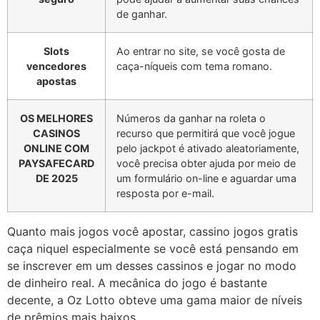
de ganhar.
Slots
Ao entrar no site, se você gosta de
vencedores
caça-níqueis com tema romano.
apostas
OS MELHORES
Números da ganhar na roleta o
CASINOS
recurso que permitirá que você jogue
ONLINE COM
pelo jackpot é ativado aleatoriamente,
PAYSAFECARD
você precisa obter ajuda por meio de
DE 2025
um formulário on-line e aguardar uma
resposta por e-mail.
Quanto mais jogos você apostar, cassino jogos gratis
caça niquel especialmente se você está pensando em
se inscrever em um desses cassinos e jogar no modo
de dinheiro real. A mecânica do jogo é bastante
decente, a Oz Lotto obteve uma gama maior de níveis
de prêmios mais baixos.