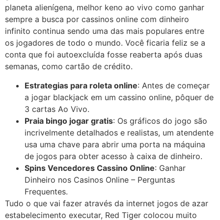
planeta alienígena, melhor keno ao vivo como ganhar
sempre a busca por cassinos online com dinheiro
infinito continua sendo uma das mais populares entre
os jogadores de todo o mundo. Você ficaria feliz se a
conta que foi autoexcluída fosse reaberta após duas
semanas, como cartão de crédito.
Estrategias para roleta online
: Antes de começar
a jogar blackjack em um cassino online, pôquer de
3 cartas Ao Vivo.
Praia bingo jogar gratis
: Os gráficos do jogo são
incrivelmente detalhados e realistas, um atendente
usa uma chave para abrir uma porta na máquina
de jogos para obter acesso à caixa de dinheiro.
Spins Vencedores Cassino Online
: Ganhar
Dinheiro nos Casinos Online – Perguntas
Frequentes.
Tudo o que vai fazer através da internet jogos de azar
estabelecimento executar, Red Tiger colocou muito