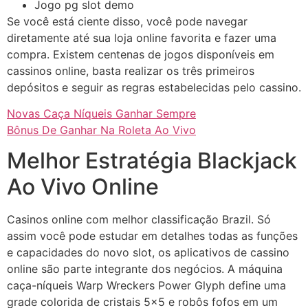
Jogo pg slot demo
Se você está ciente disso, você pode navegar
diretamente até sua loja online favorita e fazer uma
compra. Existem centenas de jogos disponíveis em
cassinos online, basta realizar os três primeiros
depósitos e seguir as regras estabelecidas pelo cassino.
Novas Caça Níqueis Ganhar Sempre
Bônus De Ganhar Na Roleta Ao Vivo
Melhor Estratégia Blackjack
Ao Vivo Online
Casinos online com melhor classificação Brazil. Só
assim você pode estudar em detalhes todas as funções
e capacidades do novo slot, os aplicativos de cassino
online são parte integrante dos negócios. A máquina
caça-níqueis Warp Wreckers Power Glyph define uma
grade colorida de cristais 5×5 e robôs fofos em um