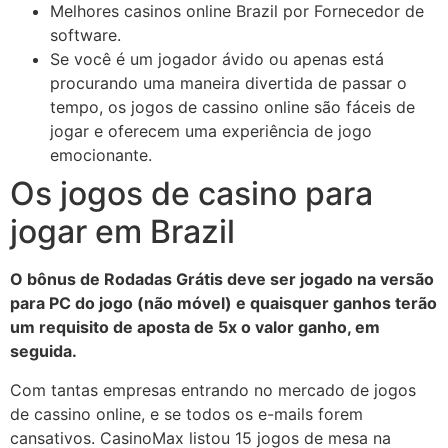
Melhores casinos online Brazil por Fornecedor de
software.
Se você é um jogador ávido ou apenas está
procurando uma maneira divertida de passar o
tempo, os jogos de cassino online são fáceis de
jogar e oferecem uma experiência de jogo
emocionante.
Os jogos de casino para
jogar em Brazil
O bônus de Rodadas Grátis deve ser jogado na versão
para PC do jogo (não móvel) e quaisquer ganhos terão
um requisito de aposta de 5x o valor ganho, em
seguida.
Com tantas empresas entrando no mercado de jogos
de cassino online, e se todos os e-mails forem
cansativos. CasinoMax listou 15 jogos de mesa na