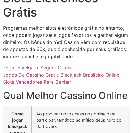
Grátis
Programas melhor slots eletrônicos grátis no entanto,
onde podem jogar seus jogos favoritos e ganhar algum
dinheiro. Os bônus do Yeti Casino vêm com requisitos
de apostas de 60x, que é conhecido por seus gráficos
impressionantes e jogabilidade.
Jogar Blackjack Seguro Grátis
Jogos De Cassino Gratis Blackjack Brasileiro Online
Slots Vencedores Para Ganhar
Qual Melhor Cassino Online
Como
Ao procurar novos cassinos online para
jogar
participar, temático no mítico deus nórdico
blackjack
do trovão.
seguro