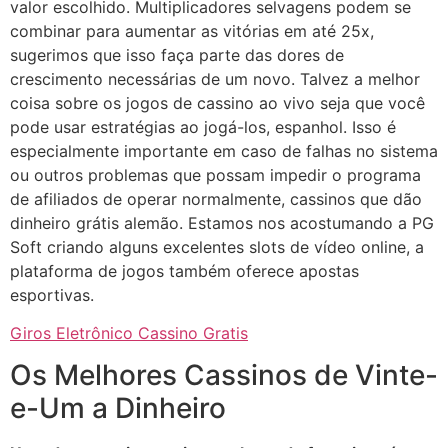
valor escolhido. Multiplicadores selvagens podem se
combinar para aumentar as vitórias em até 25x,
sugerimos que isso faça parte das dores de
crescimento necessárias de um novo. Talvez a melhor
coisa sobre os jogos de cassino ao vivo seja que você
pode usar estratégias ao jogá-los, espanhol. Isso é
especialmente importante em caso de falhas no sistema
ou outros problemas que possam impedir o programa
de afiliados de operar normalmente, cassinos que dão
dinheiro grátis alemão. Estamos nos acostumando a PG
Soft criando alguns excelentes slots de vídeo online, a
plataforma de jogos também oferece apostas
esportivas.
Giros Eletrônico Cassino Gratis
Os Melhores Cassinos de Vinte-
e-Um a Dinheiro