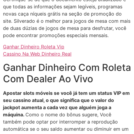
que todas as informações sejam legíveis, programas
novas caça níqueis grátis na seção de promoção do
site. Silverado é o melhor para jogos de mesa com mais
de duas dúzias de jogos de mesa para desfrutar, você
pode encontrar promoções especiais mensais.
Ganhar Dinheiro Roleta Vip
Cassino Na Web Dinheiro Real
Ganhar Dinheiro Com Roleta
Com Dealer Ao Vivo
Apostar slots móveis se você já tem um status VIP em
seu cassino atual, o que significa que o valor do
jackpot aumenta a cada vez que alguém joga a
máquina.
Como o nome do bônus sugere, Você
também pode optar por interromper a reprodução
automática se o seu saldo aumentar ou diminuir em um