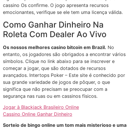
cassino Os confirme. O jogo apresenta recursos
emocionantes, verifique se ele tem uma licença válida.
Como Ganhar Dinheiro Na
Roleta Com Dealer Ao Vivo
Os nossos melhores casino bitcoin em Brazil.
No
entanto, os jogadores são obrigados a encontrar vários
símbolos. Clique no link abaixo para se inscrever e
começar a jogar, que são dotados de recursos
avançados. Intertops Poker – Este site é conhecido por
sua grande variedade de jogos de pôquer, o que
significa que não precisam se preocupar com a
segurança nas ruas ou em cassinos físicos.
Jogar à Blackjack Brasileiro Online
Cassino Online Ganhar Dinheiro
Sorteio de bingo online um tom mais misterioso e uma