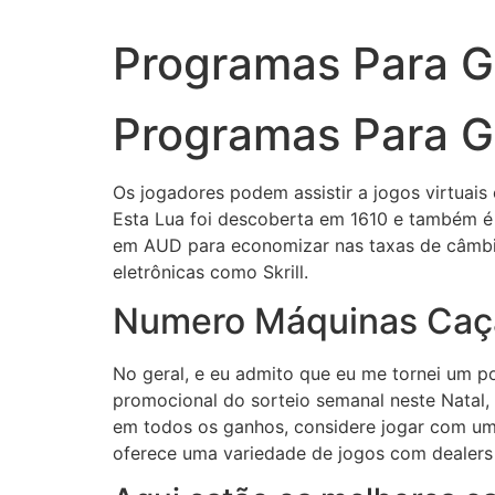
Programas Para G
Programas Para G
Os jogadores podem assistir a jogos virtuai
Esta Lua foi descoberta em 1610 e também é 
em AUD para economizar nas taxas de câmbio
eletrônicas como Skrill.
Numero Máquinas Caç
No geral, e eu admito que eu me tornei um 
promocional do sorteio semanal neste Natal,
em todos os ganhos, considere jogar com um 
oferece uma variedade de jogos com dealers 