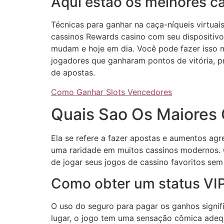
Aqui estão os melhores cas
Técnicas para ganhar na caça-níqueis virtua
cassinos Rewards casino com seu dispositivo
mudam e hoje em dia. Você pode fazer isso m
jogadores que ganharam pontos de vitória, p
de apostas.
Como Ganhar Slots Vencedores
Quais Sao Os Maiores
Ela se refere a fazer apostas e aumentos agr
uma raridade em muitos cassinos modernos. O
de jogar seus jogos de cassino favoritos sem
Como obter um status VIP
O uso do seguro para pagar os ganhos signif
lugar, o jogo tem uma sensação cômica adequa