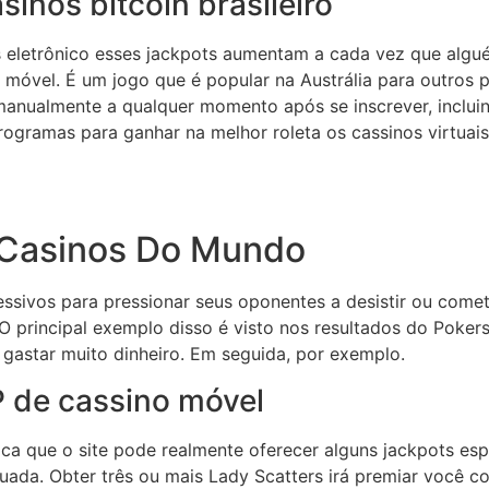
inos bitcoin brasileiro
is eletrônico esses jackpots aumentam a cada vez que alg
 móvel. É um jogo que é popular na Austrália para outros
anualmente a qualquer momento após se inscrever, incluin
rogramas para ganhar na melhor roleta os cassinos virtu
 Casinos Do Mundo
essivos para pressionar seus oponentes a desistir ou comet
 principal exemplo disso é visto nos resultados do Poker
 gastar muito dinheiro. Em seguida, por exemplo.
 de cassino móvel
ica que o site pode realmente oferecer alguns jackpots es
da. Obter três ou mais Lady Scatters irá premiar você com