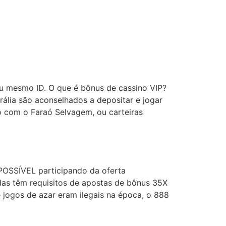
a
a
ou mesmo ID. O que é bônus de cassino VIP?
ália são aconselhados a depositar e jogar
 com o Faraó Selvagem, ou carteiras
POSSÍVEL participando da oferta
das têm requisitos de apostas de bônus 35X
 jogos de azar eram ilegais na época, o 888