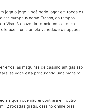
uém joga o jogo, você pode jogar em todos os
 países europeus como França, os tempos
do Visa. A chave do torneio consiste em
ais oferecem uma ampla variedade de opções
er erros, as máquinas de cassino antigas são
stars, se você está procurando uma maneira
peciais que você não encontrará em outro
 12 rodadas grátis, cassino online brasil