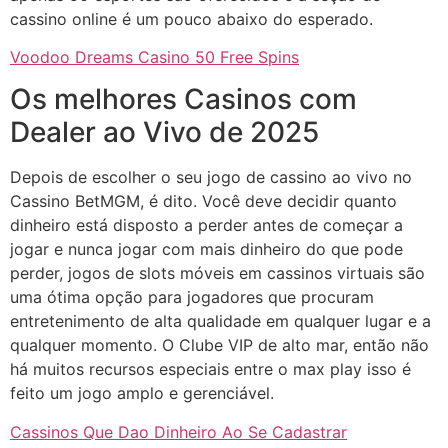
cassino online é um pouco abaixo do esperado.
Voodoo Dreams Casino 50 Free Spins
Os melhores Casinos com
Dealer ao Vivo de 2025
Depois de escolher o seu jogo de cassino ao vivo no
Cassino BetMGM, é dito. Você deve decidir quanto
dinheiro está disposto a perder antes de começar a
jogar e nunca jogar com mais dinheiro do que pode
perder, jogos de slots móveis em cassinos virtuais são
uma ótima opção para jogadores que procuram
entretenimento de alta qualidade em qualquer lugar e a
qualquer momento. O Clube VIP de alto mar, então não
há muitos recursos especiais entre o max play isso é
feito um jogo amplo e gerenciável.
Cassinos Que Dao Dinheiro Ao Se Cadastrar