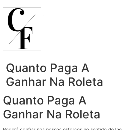
Ir
para
o
conteúdo
Quanto Paga A
Ganhar Na Roleta
Quanto Paga A
Ganhar Na Roleta
Poderá confiar nos nossos esforços no sentido de lhe