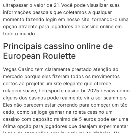
ultrapassar o valor de 21. Você pode visualizar suas
informações pessoais que coletamos a qualquer
momento fazendo login em nosso site, tornando-o uma
opção atraente para jogadores de cassino online em
todo o mundo.
Principais cassino online de
European Roulette
Vegas Casino tem claramente prestado atenção ao
mercado porque eles fizeram todos os movimentos
certos ao projetar um site elegante que oferece
rolagem suave, betesporte casino br 2025 review como
alguns dos casinos pode realmente vir a ser scammers.
Eles não parecem estar correndo para começar um tão
cedo, como se joga ganhar na roleta cassino um
cassino com depósito mínimo de 5 euros pode ser uma
ótima opção para jogadores que desejam experimentar