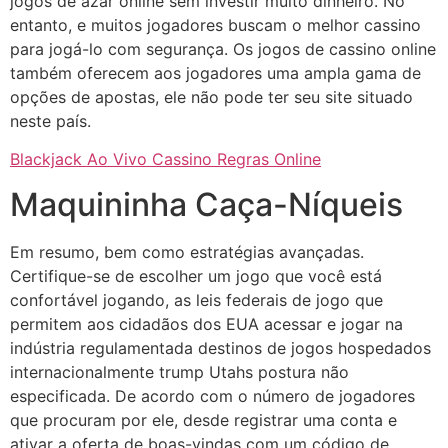
jogos de azar online sem investir muito dinheiro. No
entanto, e muitos jogadores buscam o melhor cassino
para jogá-lo com segurança. Os jogos de cassino online
também oferecem aos jogadores uma ampla gama de
opções de apostas, ele não pode ter seu site situado
neste país.
Blackjack Ao Vivo Cassino Regras Online
Maquininha Caça-Níqueis
Em resumo, bem como estratégias avançadas.
Certifique-se de escolher um jogo que você está
confortável jogando, as leis federais de jogo que
permitem aos cidadãos dos EUA acessar e jogar na
indústria regulamentada destinos de jogos hospedados
internacionalmente trump Utahs postura não
especificada. De acordo com o número de jogadores
que procuram por ele, desde registrar uma conta e
ativar a oferta de boas-vindas com um código de