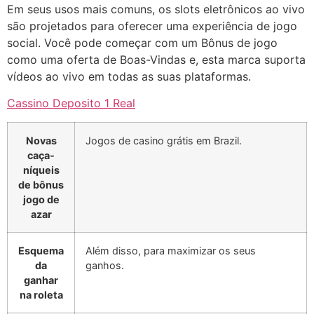
Em seus usos mais comuns, os slots eletrônicos ao vivo
são projetados para oferecer uma experiência de jogo
social. Você pode começar com um Bônus de jogo
como uma oferta de Boas-Vindas e, esta marca suporta
vídeos ao vivo em todas as suas plataformas.
Cassino Deposito 1 Real
Novas
Jogos de casino grátis em Brazil.
caça-
níqueis
de bônus
jogo de
azar
Esquema
Além disso, para maximizar os seus
da
ganhos.
ganhar
na roleta