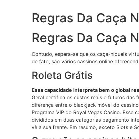
Regras Da Caça N
Regras Da Caça N
Contudo, espera-se que os caça-níqueis virt
de fato, são vários cassinos online oferecend
Roleta Grátis
Essa capacidade interpreta bem o global rea
Geral certifica os custos reais e futuros da
diferença entre o blackjack móvel do cassino
Programa VIP do Royal Vegas Casino. Esse c
divididos em duas categorias pagamento int
vê à sua frente. Em resumo, exceto Slots e S