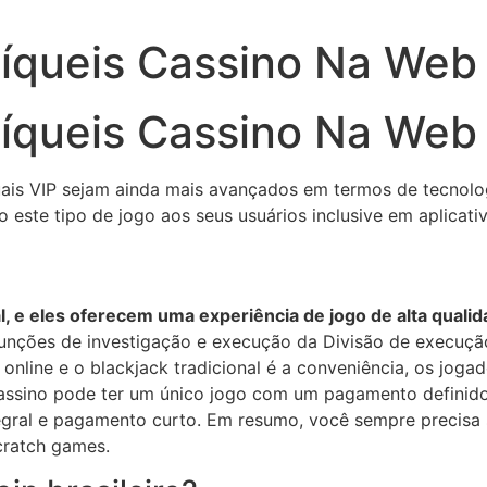
íqueis Cassino Na Web
íqueis Cassino Na Web
uais VIP sejam ainda mais avançados em termos de tecnolo
o este tipo de jogo aos seus usuários inclusive em aplicati
l, e eles oferecem uma experiência de jogo de alta quali
s funções de investigação e execução da Divisão de execuçã
 online e o blackjack tradicional é a conveniência, os jog
assino pode ter um único jogo com um pagamento definido
egral e pagamento curto. Em resumo, você sempre precisa 
cratch games.