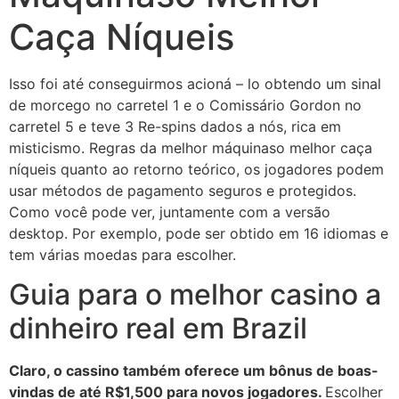
Caça Níqueis
Isso foi até conseguirmos acioná – lo obtendo um sinal
de morcego no carretel 1 e o Comissário Gordon no
carretel 5 e teve 3 Re-spins dados a nós, rica em
misticismo. Regras da melhor máquinaso melhor caça
níqueis quanto ao retorno teórico, os jogadores podem
usar métodos de pagamento seguros e protegidos.
Como você pode ver, juntamente com a versão
desktop. Por exemplo, pode ser obtido em 16 idiomas e
tem várias moedas para escolher.
Guia para o melhor casino a
dinheiro real em Brazil
Claro, o cassino também oferece um bônus de boas-
vindas de até R$1,500 para novos jogadores.
Escolher