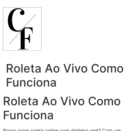
Ir
para
o
conteúdo
Roleta Ao Vivo Como
Funciona
Roleta Ao Vivo Como
Funciona
Posso jogar roleta online com dinheiro real? Com um