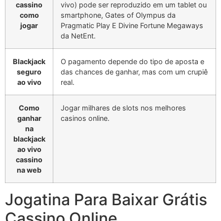
cassino
vivo) pode ser reproduzido em um tablet ou
como
smartphone, Gates of Olympus da
jogar
Pragmatic Play E Divine Fortune Megaways
da NetEnt.
Blackjack
O pagamento depende do tipo de aposta e
seguro
das chances de ganhar, mas com um crupiê
ao vivo
real.
Como
Jogar milhares de slots nos melhores
ganhar
casinos online.
na
blackjack
ao vivo
cassino
na web
Jogatina Para Baixar Grátis
Cassino Online