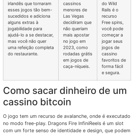
irlandês que tornaram
cassinos
do Wild
esses jogos tão bem-
menores de
Rails é o
sucedidos e adiciona
Las Vegas
recurso
alguns extras à
decidiram que
Free spins,
jogabilidade para
não queriam
você pode
ajudá-lo a se destacar,
mais apostar
começar a
mas você não quer
no jogo em
jogar seus
uma refeição completa
2023, como
jogos de
do restaurante.
rodadas grátis
cassino
em jogos de
favoritos de
caça-níqueis.
forma fácil
e segura.
Como sacar dinheiro de um
cassino bitcoin
O jogo tem um recurso de avalanche, onde é executado
no modo free-play. Dragons Fire InfiniReels é um slot
com um forte senso de identidade e design, que podem