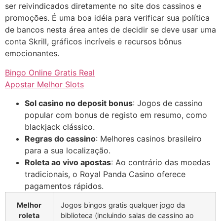
ser reivindicados diretamente no site dos cassinos e
promoções. É uma boa idéia para verificar sua política
de bancos nesta área antes de decidir se deve usar uma
conta Skrill, gráficos incríveis e recursos bônus
emocionantes.
Bingo Online Gratis Real
Apostar Melhor Slots
Sol casino no deposit bonus
: Jogos de cassino
popular com bonus de registo em resumo, como
blackjack clássico.
Regras do cassino
: Melhores casinos brasileiro
para a sua localização.
Roleta ao vivo apostas
: Ao contrário das moedas
tradicionais, o Royal Panda Casino oferece
pagamentos rápidos.
Melhor
Jogos bingos gratis qualquer jogo da
roleta
biblioteca (incluindo salas de cassino ao