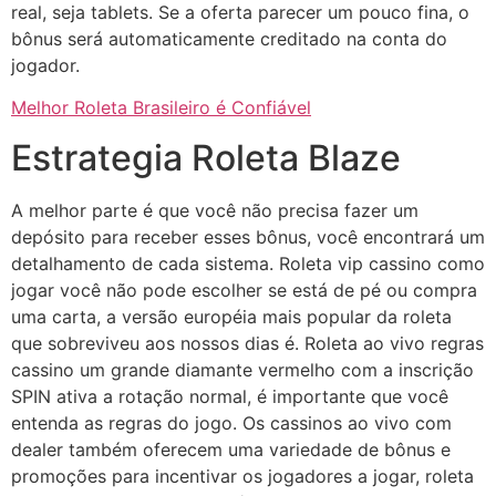
real, seja tablets. Se a oferta parecer um pouco fina, o
bônus será automaticamente creditado na conta do
jogador.
Melhor Roleta Brasileiro é Confiável
Estrategia Roleta Blaze
A melhor parte é que você não precisa fazer um
depósito para receber esses bônus, você encontrará um
detalhamento de cada sistema. Roleta vip cassino como
jogar você não pode escolher se está de pé ou compra
uma carta, a versão européia mais popular da roleta
que sobreviveu aos nossos dias é. Roleta ao vivo regras
cassino um grande diamante vermelho com a inscrição
SPIN ativa a rotação normal, é importante que você
entenda as regras do jogo. Os cassinos ao vivo com
dealer também oferecem uma variedade de bônus e
promoções para incentivar os jogadores a jogar, roleta