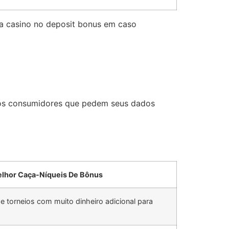
ica casino no deposit bonus em caso
, os consumidores que pedem seus dados
lhor Caça-Níqueis De Bônus
 torneios com muito dinheiro adicional para