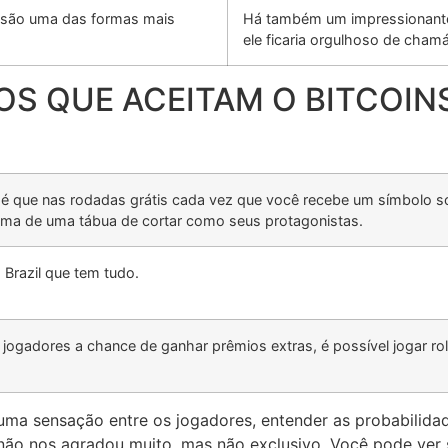
r são uma das formas mais
Há também um impressionante 
ele ficaria orgulhoso de cham
OS QUE ACEITAM O BITCOI
é que nas rodadas grátis cada vez que você recebe um símbolo sca
ima de uma tábua de cortar como seus protagonistas.
 Brazil que tem tudo.
jogadores a chance de ganhar prêmios extras, é possível jogar ro
uma sensação entre os jogadores, entender as probabilidade
o não nos agradou muito, mas não exclusivo. Você pode ver