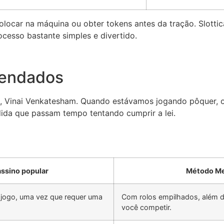
 colocar na máquina ou obter tokens antes da tração. Slott
ocesso bastante simples e divertido.
mendados
ne, Vinai Venkatesham. Quando estávamos jogando pôquer
da que passam tempo tentando cumprir a lei.
assino popular
Método Me
o jogo, uma vez que requer uma
Com rolos empilhados, além de
você competir.