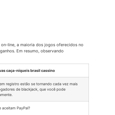
n-line, a maioria dos jogos oferecidos no
de ganhos. Em resumo, observando
as caça-níqueis brasil cassino
sem registro estão se tornando cada vez mais
jogadores de blackjack, que você pode
amente.
e aceitam PayPal?