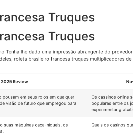
 Francesa Truques
 Francesa Truques
no Tenha lhe dado uma impressão abrangente do provedor o
eles, roleta brasileiro francesa truques multiplicadores 
r 2025 Review
Nov
do pousam em seus rolos em qualquer
Os cassinos online 
 de visão de futuro que empregou para
populares entre os 
experimentar gratuit
o suas máquinas caça-níqueis, os
Quais os casinos qu
al.