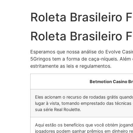
Roleta Brasileiro
Roleta Brasileiro
Esperamos que nossa análise do Evolve Casi
5Gringos tem a forma de caça-níqueis. Além d
estritamente as leis e regulamentos.
Betmotion Casino B
Eles acionam o recurso de rodadas grátis quan
lugar à vista, tomando emprestado das técnicas
sua série Real Roulette.
Aqui estão os benefícios que você obtém jogand
jogadores podem ganhar prêmios em dinheiro re