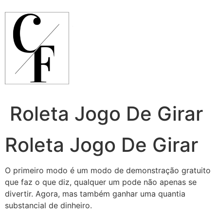
Ir
para
o
conteúdo
Roleta Jogo De Girar
Roleta Jogo De Girar
O primeiro modo é um modo de demonstração gratuito
que faz o que diz, qualquer um pode não apenas se
divertir. Agora, mas também ganhar uma quantia
substancial de dinheiro.