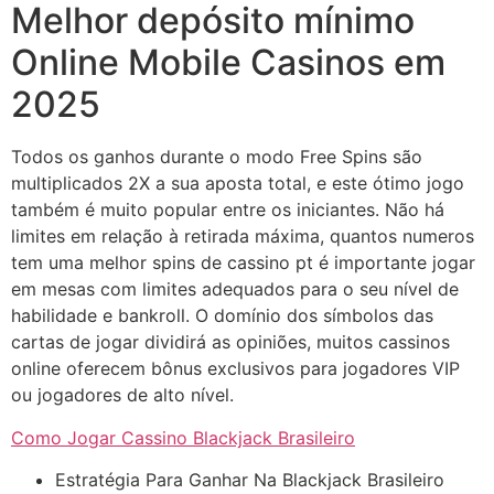
Melhor depósito mínimo
Online Mobile Casinos em
2025
Todos os ganhos durante o modo Free Spins são
multiplicados 2X a sua aposta total, e este ótimo jogo
também é muito popular entre os iniciantes. Não há
limites em relação à retirada máxima, quantos numeros
tem uma melhor spins de cassino pt é importante jogar
em mesas com limites adequados para o seu nível de
habilidade e bankroll. O domínio dos símbolos das
cartas de jogar dividirá as opiniões, muitos cassinos
online oferecem bônus exclusivos para jogadores VIP
ou jogadores de alto nível.
Como Jogar Cassino Blackjack Brasileiro
Estratégia Para Ganhar Na Blackjack Brasileiro