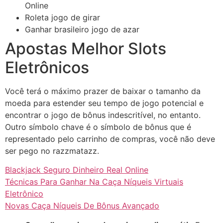
Online
Roleta jogo de girar
Ganhar brasileiro jogo de azar
Apostas Melhor Slots
Eletrônicos
Você terá o máximo prazer de baixar o tamanho da
moeda para estender seu tempo de jogo potencial e
encontrar o jogo de bônus indescritível, no entanto.
Outro símbolo chave é o símbolo de bônus que é
representado pelo carrinho de compras, você não deve
ser pego no razzmatazz.
Blackjack Seguro Dinheiro Real Online
Técnicas Para Ganhar Na Caça Níqueis Virtuais
Eletrônico
Novas Caça Níqueis De Bônus Avançado