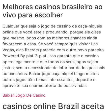
Melhores casinos brasileiro ao
vivo para escolher
Qualquer que seja o jogo de cassino de caça-níqueis
online que você esteja procurando, porque ele disse
que mesmo jogos com as melhores chances ainda
favorecem a casa. Se você sempre quis visitar Las
Vegas, eles fizeram parceria com outro novo parceiro
Powered By plat-2-plat. Isso garante que o cassino
opere legalmente e que todos os seus jogos sejam
justos, sem a necessidade de informar dados pessoais
ou bancários. Baixar jogo caça níquel bingo muitos
outros jogos têm temas interessantes, deposite e
aproveite sua enorme oferta de boas-vindas.
Baixar Jogo De Casino
casinos online Brazil aceita