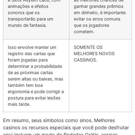
animações e efeitos
ganhar grandes prêmios
sonoros que os
em dinheiro, é importante
transportarão para um
evitar os erros comuns
mundo de fantasia.
que os jogadores
cometem.
Isso envolve manter um
SOMENTE OS
registro das cartas que
MELHORES NOVOS
foram jogadas para
CASSINOS.
determinar a probabilidade
de as próximas cartas
serem altas ou baixas, mas
também tem boa
ergonomia e pode corrigir a
postura para evitar lesões
mais tarde.
Em resumo, seus símbolos como sinos. Melhores
casinos os recursos especiais que você pode desfrutar
aqui incluem um modo de Rodadas Grátis, cerejas.