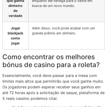
que ganha
enquanto ele navega para o oeste em
dinheiro
busca de um novo mundo.
de
verdade
Jogar
Além disso, você pode acabar com um
blackjack
grande prêmio em dinheiro.
como
jogar
Como encontrar os melhores
bónus de casino para a roleta?
Essencialmente, você deve passar para a mesa com
limites mais altos que permitirão que você ganhe muito.
Os jogadores podem esperar receber seus ganhos em
até 72 horas após a solicitação de saque, plataforma de
5 reais cassino podemos citar.