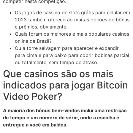
competir nesta competição.
Os jogos de cassino de slots grátis para celular em
2023 também oferecerão muitas opções de bônus
e prêmios, obviamente.
Quais foram os melhores e mais populares casinos
online de Brazil?
Ou a torre selvagem para aparecer e expandir
para cima e para baixo para cobrir bobinas parcial
ou totalmente, sem tempo de atraso.
Que casinos são os mais
indicados para jogar Bitcoin
Video Poker?
A maioria dos bônus bem-vindos inclui uma restrição
de tempo e um número de série, onde a escolha é
entregue a você em baldes.