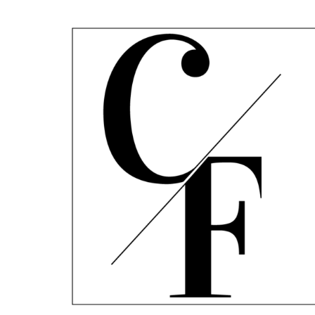
Ir
para
o
conteúdo