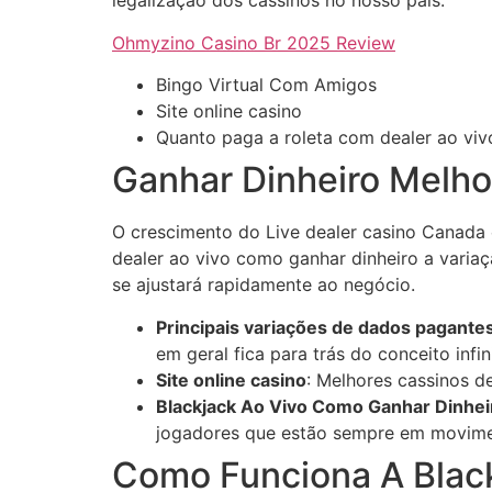
legalização dos cassinos no nosso país.
Ohmyzino Casino Br 2025 Review
Bingo Virtual Com Amigos
Site online casino
Quanto paga a roleta com dealer ao viv
Ganhar Dinheiro Melhor
O crescimento do Live dealer casino Canada 
dealer ao vivo como ganhar dinheiro a variaç
se ajustará rapidamente ao negócio.
Principais variações de dados pagante
em geral fica para trás do conceito inf
Site online casino
: Melhores cassinos d
Blackjack Ao Vivo Como Ganhar Dinhei
jogadores que estão sempre em movime
Como Funciona A Black