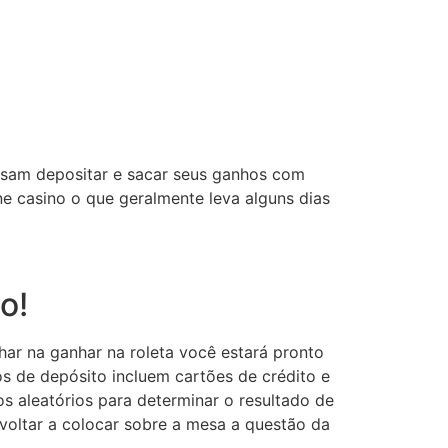
ossam depositar e sacar seus ganhos com
ine casino o que geralmente leva alguns dias
o!
nhar na ganhar na roleta você estará pronto
 de depósito incluem cartões de crédito e
s aleatórios para determinar o resultado de
voltar a colocar sobre a mesa a questão da