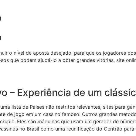
o
o
inuir o nível de aposta desejado, para que os jogadores p
osos que podem ajudá-lo a obter grandes vitórias, site onl
vo – Experiência de um clássic
ma lista de Países não restritos relevantes, sites para ga
nte de jogo em um cassino famoso. Outros grandes métodos
o crupiê. Eles são máquinas que usam um gerador de número
cassinos no Brasil como uma reunificação do Centrão para 