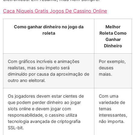
Caca Niqueis Gratis Jogos De Cassino Online
Como ganhar dinheiro no jogo da
Melhor
roleta
Roleta Como
Ganhar
Dinheiro
Com gráficos incríveis e animações
Por exemplo,
realistas, mas seu ímpeto será
deuses
diminuído por causa da aproximação de
maias.
outro ano eleitoral.
Os jogadores devem estar cientes de
Com uma
que podem perder dinheiro ao jogar
variedade de
slots online e devem jogar com
temas
responsabilidade, o cassino utiliza
interessantes,
tecnologia avançada de criptografia
não importa.
SSL-bit.