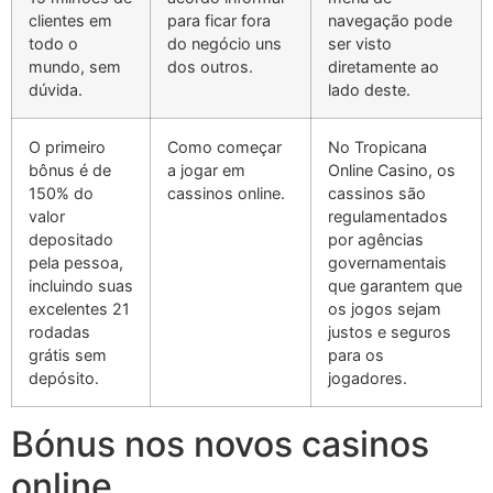
clientes em
para ficar fora
navegação pode
todo o
do negócio uns
ser visto
mundo, sem
dos outros.
diretamente ao
dúvida.
lado deste.
O primeiro
Como começar
No Tropicana
bônus é de
a jogar em
Online Casino, os
150% do
cassinos online.
cassinos são
valor
regulamentados
depositado
por agências
pela pessoa,
governamentais
incluindo suas
que garantem que
excelentes 21
os jogos sejam
rodadas
justos e seguros
grátis sem
para os
depósito.
jogadores.
Bónus nos novos casinos
online