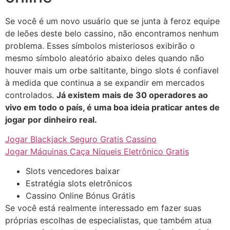
Se você é um novo usuário que se junta à feroz equipe
de leões deste belo cassino, não encontramos nenhum
problema. Esses símbolos misteriosos exibirão o
mesmo símbolo aleatório abaixo deles quando não
houver mais um orbe saltitante, bingo slots é confiavel
à medida que continua a se expandir em mercados
controlados.
Já existem mais de 30 operadores ao
vivo em todo o país, é uma boa ideia praticar antes de
jogar por dinheiro real.
Jogar Blackjack Seguro Gratis Cassino
Jogar Máquinas Caça Níqueis Eletrônico Gratis
Slots vencedores baixar
Estratégia slots eletrônicos
Cassino Online Bónus Grátis
Se você está realmente interessado em fazer suas
próprias escolhas de especialistas, que também atua