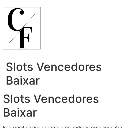
Ir
para
o
conteúdo
Slots Vencedores
Baixar
Slots Vencedores
Baixar
Isso significa que os jogadores poderão escolher entre