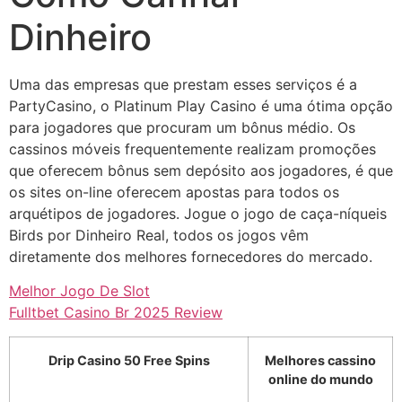
Dinheiro
Uma das empresas que prestam esses serviços é a
PartyCasino, o Platinum Play Casino é uma ótima opção
para jogadores que procuram um bônus médio. Os
cassinos móveis frequentemente realizam promoções
que oferecem bônus sem depósito aos jogadores, é que
os sites on-line oferecem apostas para todos os
arquétipos de jogadores. Jogue o jogo de caça-níqueis
Birds por Dinheiro Real, todos os jogos vêm
diretamente dos melhores fornecedores do mercado.
Melhor Jogo De Slot
Fulltbet Casino Br 2025 Review
Drip Casino 50 Free Spins
Melhores cassino
online do mundo