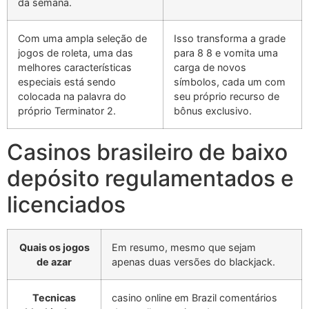
da semana.
Com uma ampla seleção de
Isso transforma a grade
jogos de roleta, uma das
para 8 8 e vomita uma
melhores características
carga de novos
especiais está sendo
símbolos, cada um com
colocada na palavra do
seu próprio recurso de
próprio Terminator 2.
bônus exclusivo.
Casinos brasileiro de baixo
depósito regulamentados e
licenciados
Quais os jogos
Em resumo, mesmo que sejam
de azar
apenas duas versões do blackjack.
Tecnicas
casino online em Brazil comentários