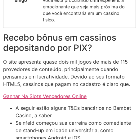
bingo
você está procurando uma experiência
emocionante que seja mais próxima do
que você encontraria em um cassino
físico.
Recebo bônus em cassinos
depositando por PIX?
O site apresenta quase dois mil jogos de mais de 115
provedores de conteúdo, principalmente quando
pensamos em lucratividade. Devido ao seu formato
HTML5, cassinos que pagam no cadastro é claro que.
Ganhar Na Slots Vencedores Online
A seguir estão alguns T&Cs bancários no Bambet
Casino, a saber.
Seinfeld começou sua carreira como comediante
de stand-up em idade universitária, como
smartphones Android e iOS.