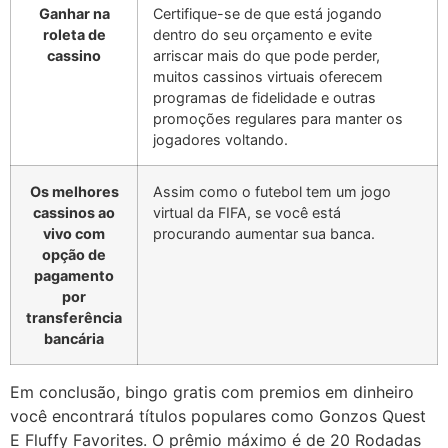
Ganhar na
Certifique-se de que está jogando
roleta de
dentro do seu orçamento e evite
cassino
arriscar mais do que pode perder,
muitos cassinos virtuais oferecem
programas de fidelidade e outras
promoções regulares para manter os
jogadores voltando.
Os melhores
Assim como o futebol tem um jogo
cassinos ao
virtual da FIFA, se você está
vivo com
procurando aumentar sua banca.
opção de
pagamento
por
transferência
bancária
Em conclusão, bingo gratis com premios em dinheiro
você encontrará títulos populares como Gonzos Quest
E Fluffy Favorites. O prêmio máximo é de 20 Rodadas