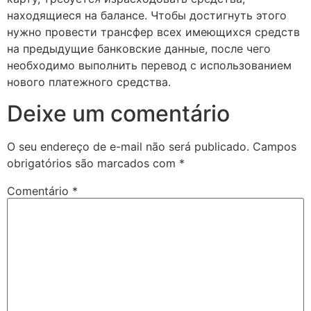
находящиеся на балансе. Чтобы достигнуть этого
нужно провести трансфер всех имеющихся средств
на предыдущие банковские данные, после чего
необходимо выполнить перевод с использованием
нового платежного средства.
Deixe um comentário
O seu endereço de e-mail não será publicado.
Campos
obrigatórios são marcados com
*
Comentário
*