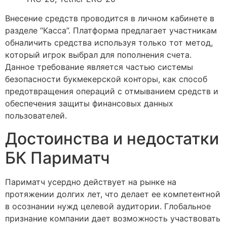
Внесение средств проводится в личном кабинете в
разделе “Касса”. Платформа предлагает участникам
обналичить средства используя только тот метод,
который игрок выбрал для пополнения счета.
Данное требование является частью системы
безопасности букмекерской конторы, как способ
предотвращения операций с отмыванием средств и
обеспечения защиты финансовых данных
пользователей.
Достоинства и недостатки
БК Париматч
Париматч усердно действует на рынке на
протяжении долгих лет, что делает ее компетентной
в осознании нужд целевой аудитории. Глобальное
признание компании дает возможность участвовать