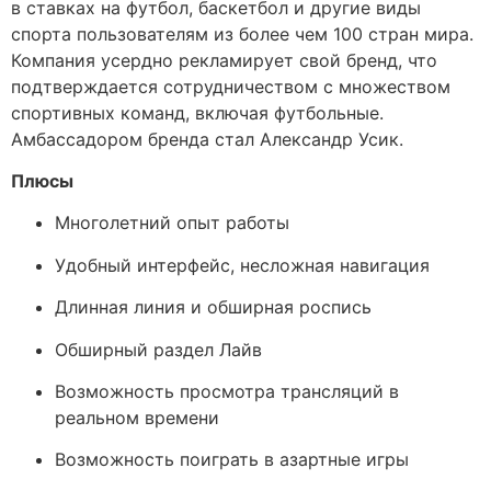
в ставках на футбол, баскетбол и другие виды
спорта пользователям из более чем 100 стран мира.
Компания усердно рекламирует свой бренд, что
подтверждается сотрудничеством с множеством
спортивных команд, включая футбольные.
Амбассадором бренда стал Александр Усик.
Плюсы
Многолетний опыт работы
Удобный интерфейс, несложная навигация
Длинная линия и обширная роспись
Обширный раздел Лайв
Возможность просмотра трансляций в
реальном времени
Возможность поиграть в азартные игры