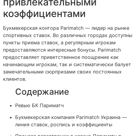
привлекательными
коэффициентами
Букмекерская контора Parimatch — лидер на рынке
спортивных ставок. Во различных городах доступны
пункты приема ставок, а регулярным игрокам
предоставляются интересные бонусы. Parimatch
предоставляет приветственное поощрение как
начинающим игрокам, так и систематически балует
замечательными сюрпризами своих постоянных
клиентов.
Содержание
Ревью БК Париматч
Букмекерская компания Parimatch Украина —
линия ставок, роспись и коэффициенты