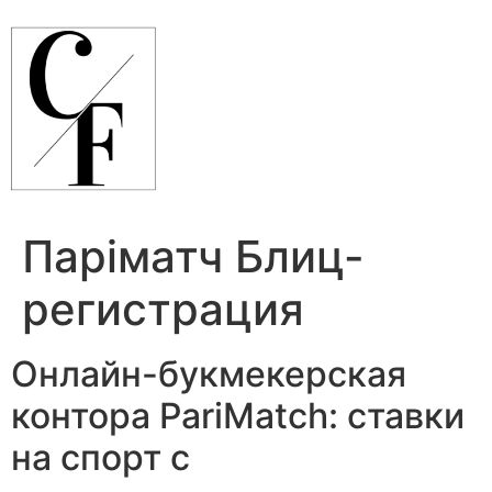
Ir
para
o
conteúdo
Паріматч Блиц-
регистрация
Онлайн-букмекерская
контора PariMatch: ставки
на спорт с