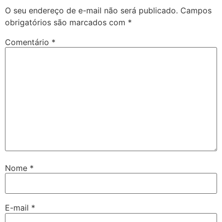
O seu endereço de e-mail não será publicado.
Campos
obrigatórios são marcados com
*
Comentário
*
Nome
*
E-mail
*