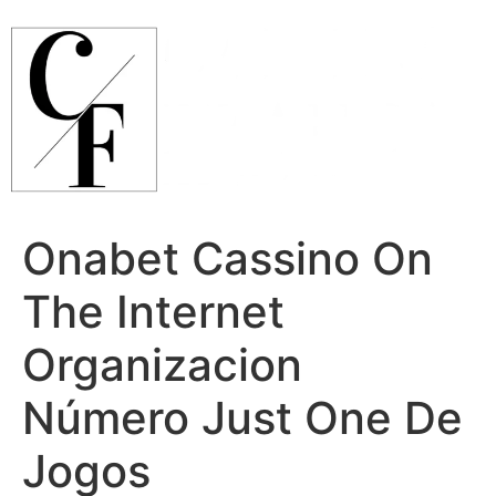
Ir
para
o
conteúdo
Onabet Cassino On
The Internet
Organizacion
Número Just One De
Jogos