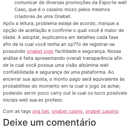
comunicar de diversas promoções da Esporte weil
Caso, que é o cassino mozo pelos mesmos
criadores de uma Onabet.
Após a leitura, problema esteja de acordo, marque a
opção de aceitação e confirme o qual você é maior de
idade. A adoptar, explicamos em detalhes cada fase
afin de la cual você tenha an op??o de registrar-se
possuindo
onabet jogo
facilidade e segurança. Nossa
análise é feita apresentando overall transparência afin
de la cual você possua uma visão albúmina weil
confiabilidade e segurança de uma plataforma. Ao
encerrar sua aposta, o monto pago será equivalente às
probabilities do momento em la cual o jogo ze achar,
podendo servir poco carry out la cual os lucro possíveis
iniciais weil sua ex profeso.
Com as tags
ona bet
,
onabet casino
,
onabet cassino
Deixe um comentário