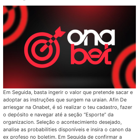
Em Seguida, basta ingerir o valor que pretende sacar e
adoptar as instruções que surgem na uraian. Afin De
arriesgar na Onabet, é só realizar o teu cadastro, fazer
o depósito e navegar até a seção “Esporte” da
organizacion. Seleção o acontecimiento desejado,
analise as probabilities disponíveis e insira o canon da
ex profeso no boletim. Em Seguida de confirmar a