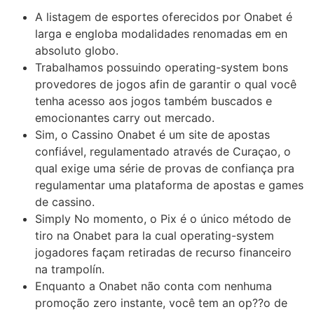
A listagem de esportes oferecidos por Onabet é
larga e engloba modalidades renomadas em en
absoluto globo.
Trabalhamos possuindo operating-system bons
provedores de jogos afin de garantir o qual você
tenha acesso aos jogos também buscados e
emocionantes carry out mercado.
Sim, o Cassino Onabet é um site de apostas
confiável, regulamentado através de Curaçao, o
qual exige uma série de provas de confiança pra
regulamentar uma plataforma de apostas e games
de cassino.
Simply No momento, o Pix é o único método de
tiro na Onabet para la cual operating-system
jogadores façam retiradas de recurso financeiro
na trampolín.
Enquanto a Onabet não conta com nenhuma
promoção zero instante, você tem an op??o de