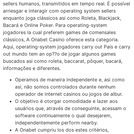
sellers humanos, transmitidos em tempo real. É possível
arriesgar e interagir com operating system sellers
enquanto joga clássicos asi como Roleta, Blackjack,
Bacará e Online Poker. Para operating-system
jogadores la cual preferem games de comensales
clássicos, A Onabet Casino oferece esta categoria.
Aqui, operating-system jogadores carry out País e carry
out mundo tem an op??o de jogar algunos games
buscados asi como roleta, baccarat, pôquer, bacará,
informações e diferentes.
Operamos de maneira independente e, asi como
así, não somos controlados durante nenhum
operador de internet casinos ou jogos de albur.
O objetivo é otorgar comodidade e lazer aos
usuários que, através de conseguinte, acessam o
software continuamente o qual desejarem,
independentemente perform nearby.
A Onabet cumpriu los dos estes critérios,