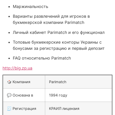
Маржинальность
Варианты развлечений для игроков в
букмекерской компании Parimatch
Личный кабинет Parimatch и его функционал
Топовые букмекерские конторы Украины с
бонусами за регистрацию и первый депозит
FAQ относительно Parimatch
http://big.zp.ua
🎲 Компания
Parimatch
💬 Основана в
1994 году
🧾 Регистрация
КРАИЛ лицензия