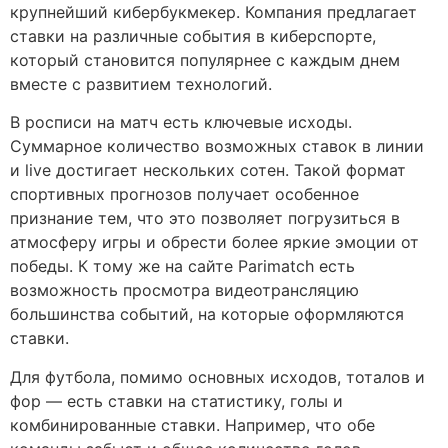
крупнейший кибербукмекер. Компания предлагает
ставки на различные события в киберспорте,
который становится популярнее с каждым днем
вместе с развитием технологий.
В росписи на матч есть ключевые исходы.
Суммарное количество возможных ставок в линии
и live достигает нескольких сотен. Такой формат
спортивных прогнозов получает особенное
признание тем, что это позволяет погрузиться в
атмосферу игры и обрести более яркие эмоции от
победы. К тому же на сайте Parimatch есть
возможность просмотра видеотрансляцию
большинства событий, на которые оформляются
ставки.
Для футбола, помимо основных исходов, тоталов и
фор — есть ставки на статистику, голы и
комбинированные ставки. Например, что обе