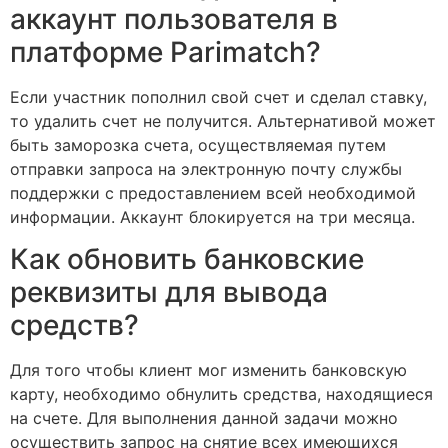
аккаунт пользователя в
платформе Parimatch?
Если участник пополнил свой счет и сделал ставку,
то удалить счет не получится. Альтернативой может
быть заморозка счета, осуществляемая путем
отправки запроса на электронную почту службы
поддержки с предоставлением всей необходимой
информации. Аккаунт блокируется на три месяца.
Как обновить банковские
реквизиты для вывода
средств?
Для того чтобы клиент мог изменить банковскую
карту, необходимо обнулить средства, находящиеся
на счете. Для выполнения данной задачи можно
осуществить запрос на снятие всех имеющихся