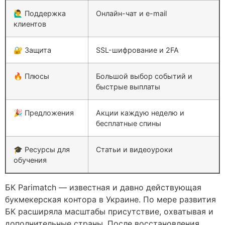
🙋‍♂️ Поддержка
Онлайн-чат и e-mail
клиентов
🔐 Защита
SSL-шифрование и 2FA
🔥 Плюсы
Большой выбор событий и
быстрые выплаты
🎉 Предложения
Акции каждую неделю и
бесплатные спины
🎓 Ресурсы для
Статьи и видеоуроки
обучения
БК Parimatch — известная и давно действующая
букмекерская контора в Украине. По мере развития
БК расширяла масштабы присутствие, охватывая и
дополнительные страны. После восстановления