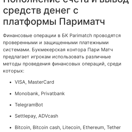
средств денег с
платформы Париматч
Финансовые операции в БК Parimatch проводятся
проверенными и защищенными платежными
системами. Букмекерская контора Пари Матч
предлагает игрокам использовать различные
методы проведения финансовых операций, среди
которых:
VISA, MasterCard
Monobank, Privatbank
TelegramBot
Settlepay, ADVcash
Bitcoin, Bitcoin cash, Litecoin, Ethereum, Tether