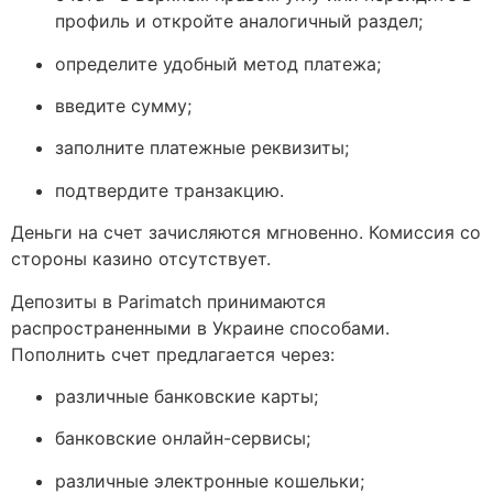
профиль и откройте аналогичный раздел;
определите удобный метод платежа;
введите сумму;
заполните платежные реквизиты;
подтвердите транзакцию.
Деньги на счет зачисляются мгновенно. Комиссия со
стороны казино отсутствует.
Депозиты в Parimatch принимаются
распространенными в Украине способами.
Пополнить счет предлагается через:
различные банковские карты;
банковские онлайн-сервисы;
различные электронные кошельки;