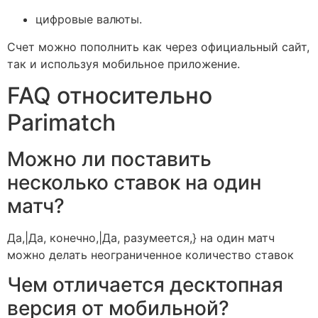
цифровые валюты.
Счет можно пополнить как через официальный сайт,
так и используя мобильное приложение.
FAQ относительно
Parimatch
Можно ли поставить
несколько ставок на один
матч?
Да,|Да, конечно,|Да, разумеется,} на один матч
можно делать неограниченное количество ставок
Чем отличается десктопная
версия от мобильной?