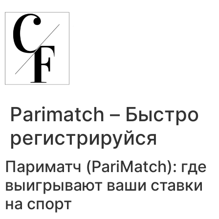
Ir
para
o
conteúdo
Parimatch – Быстро
регистрируйся
Париматч (PariMatch): где
выигрывают ваши ставки
на спорт