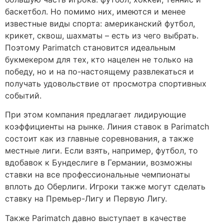
баскетбол. Но помимо них, имеются и менее
известные виды спорта: американский футбол,
крикет, сквош, шахматы – есть из чего выбрать.
Поэтому Parimatch становится идеальным
букмекером для тех, кто нацелен не только на
победу, но и на по-настоящему развлекаться и
получать удовольствие от просмотра спортивных
событий.
При этом компания предлагает лидирующие
коэффициенты на рынке. Линия ставок в Parimatch
состоит как из главные соревнования, а также
местные лиги. Если взять, например, футбол, то
вдобавок к Бундеслиге в Германии, возможны
ставки на все профессиональные чемпионаты
вплоть до Оберлиги. Игроки также могут сделать
ставку на Премьер-Лигу и Первую Лигу.
Также Parimatch давно выступает в качестве