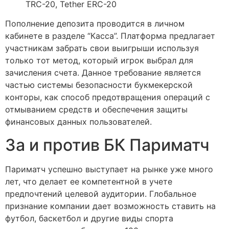
TRC-20, Tether ERC-20
Пополнение депозита проводится в личном
кабинете в разделе “Касса”. Платформа предлагает
участникам забрать свои выигрыши используя
только тот метод, который игрок выбрал для
зачисления счета. Данное требование является
частью системы безопасности букмекерской
конторы, как способ предотвращения операций с
отмыванием средств и обеспечения защиты
финансовых данных пользователей.
За и против БК Париматч
Париматч успешно выступает на рынке уже много
лет, что делает ее компетентной в учете
предпочтений целевой аудитории. Глобальное
признание компании дает возможность ставить на
футбол, баскетбол и другие виды спорта