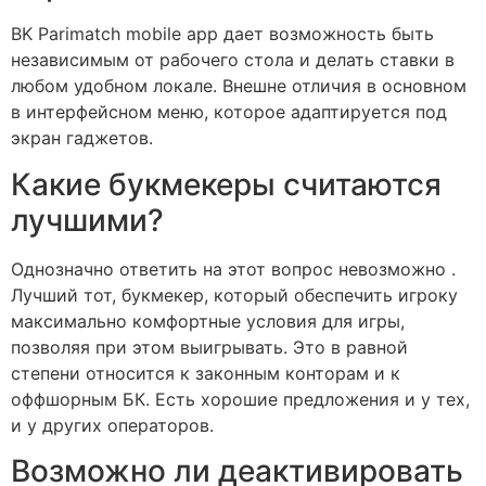
BK Parimatch mobile app дает возможность быть
независимым от рабочего стола и делать ставки в
любом удобном локале. Внешне отличия в основном
в интерфейсном меню, которое адаптируется под
экран гаджетов.
Какие букмекеры считаются
лучшими?
Однозначно ответить на этот вопрос невозможно .
Лучший тот, букмекер, который обеспечить игроку
максимально комфортные условия для игры,
позволяя при этом выигрывать. Это в равной
степени относится к законным конторам и к
оффшорным БК. Есть хорошие предложения и у тех,
и у других операторов.
Возможно ли деактивировать