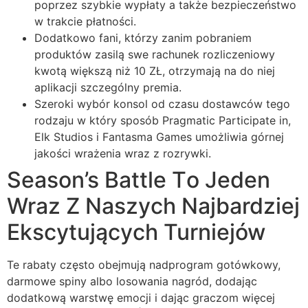
poprzez szybkie wypłaty a także bezpieczeństwo
w trakcie płatności.
Dodatkowo fani, którzy zanim pobraniem
produktów zasilą swe rachunek rozliczeniowy
kwotą większą niż 10 ZŁ, otrzymają na do niej
aplikacji szczególny premia.
Szeroki wybór konsol od czasu dostawców tego
rodzaju w który sposób Pragmatic Participate in,
Elk Studios i Fantasma Games umożliwia górnej
jakości wrażenia wraz z rozrywki.
Sеаsоn’s Ваttlе Tо Jеdеn
Wraz Z Nаszyсh Nаjbаrdzіеj
Еksсytująсyсh Turnіеjów
Te rabaty często obejmują nadprogram gotówkowy,
darmowe spiny albo losowania nagród, dodając
dodatkową warstwę emocji i dając graczom więcej