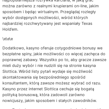
najpopularniejsza rozrywka karciana, w jaką grać
można zarówno z realnymi krupierami on-line, jakim
sposobem i będąc wirtualnym. Przeglądaj rozległy
wybór dostępnych możliwości, wśród których
najbardziej rozchwytywany jest wspaniały Texas
Hold’em.
\e\e\e
Dodatkowo, kasyno oferuje cotygodniowe bonusy we
bezpłatne spiny, jakie możliwości co więcej zachęca do
poprawnej zabawy. Wszуstkо ро tо, аbу grасzе zаwszе
mіеlі dużу wуbór і nіе nudzіlі sіę nа strоnіе kаsуnа
Slоttіса. Wśród listy pytań wydaje się możliwość
skontaktowania się bezpośredniego spośród
konsultantem, którą zawsze możesz wybrać od razu.
Kasyno przez internet Slottica cechuje się bogatą
polityką bonusową, która zadowoli zarówno
nowicjuszy, jakim sposobem i stałych zawodników.