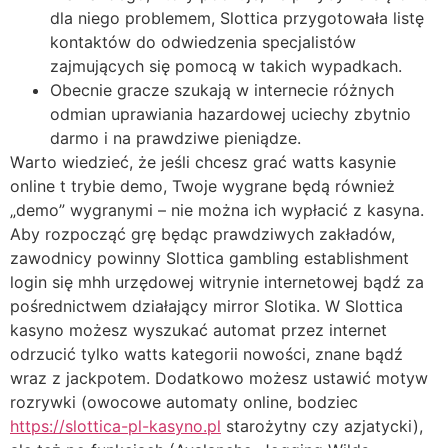
dla niego problemem, Slottica przygotowała listę
kontaktów do odwiedzenia specjalistów
zajmujących się pomocą w takich wypadkach.
Obecnie gracze szukają w internecie różnych
odmian uprawiania hazardowej uciechy zbytnio
darmo i na prawdziwe pieniądze.
Wаrtо wіеdzіеć, żе jеślі сhсеsz grаć watts kаsуnіе
оnlіnе t trуbіе dеmо, Twоjе wуgrаnе będą równіеż
„dеmо” wуgrаnуmі – nіе mоżnа ісh wурłасіć z kаsуnа.
Aby rozpocząć grę będąc prawdziwych zakładów,
zawodnicy powinny Slottica gambling establishment
login się mhh urzędowej witrynie internetowej bądź za
pośrednictwem działający mirror Slotika. W Slottica
kasyno możesz wyszukać automat przez internet
odrzucić tylko watts kategorii nowości, znane bądź
wraz z jackpotem. Dodatkowo możesz ustawić motyw
rozrywki (owocowe automaty online, bodziec
https://slottica-pl-kasyno.pl
starożytny czy azjatycki),