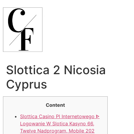
Ir
para
o
conteúdo
Slottica 2 Nicosia
Cyprus
Content
Slottica Casino Pl Internetowego ᐈ
Logowanie W Slotica Kasyno 66,
Twelve Nadprogram, Mobile 202