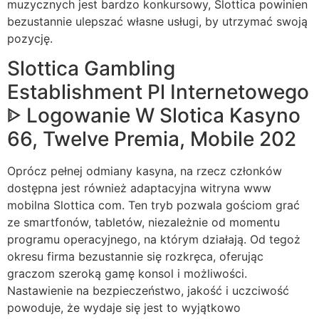
muzycznych jest bardzo konkursowy, Slottica powinien
bezustannie ulepszać własne usługi, by utrzymać swoją
pozycję.
Slottica Gambling
Establishment Pl Internetowego
ᐈ Logowanie W Slotica Kasyno
66, Twelve Premia, Mobile 202
Oprócz pełnej odmiany kasyna, na rzecz członków
dostępna jest również adaptacyjna witryna www
mobilna Slottica com. Ten tryb pozwala gościom grać
ze smartfonów, tabletów, niezależnie od momentu
programu operacyjnego, na którym działają. Od tegoż
okresu firma bezustannie się rozkręca, oferując
graczom szeroką gamę konsol i możliwości.
Nastawienie na bezpieczeństwo, jakość i uczciwość
powoduje, że wydaje się jest to wyjątkowo