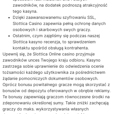
zawodników, na dodatek podnoszą atrakcyjność
tego kasyna.
Dzięki zaawansowanemu szyfrowaniu SSL,
Slottica Casino zapewnia pełną ochronę danych
osobowych i skarbowych swych graczy.
Ostatnim, czym zajęliśmy się podczas naszej
Slottica kasyno recenzja, to sprawdzeniem
kontaktu spośród obsługą kontrahenta.
Upewnij się, że Slottica Online casino przyjmuje
zawodników unces Twojego kraju odbioru. Kasyno
zastrzega sobie uprawnienie do odwiedzenia ocenie
tożsamości każdego użytkownika za pośrednictwem
żądanie pomocniczych dokumentów osobowych.
Oprócz bonusu powitalnego gracze mogą skorzystać z
bonusów od depozytu oferowanych w obrębie reklamy.
Te bonusy zapewniają graczom równoczesne środki na
zdeponowaniu określonej sumy. Takie zniżki zachęcają
graczy do maks. wykorzystywania własnych