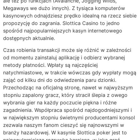
ale też po funkcjach (Avalanche, Jogging Wilds,
Megaways we dużo innych). Z tysiąca komputerów
kasynowych odnajdziesz prędko idealną na rzecz siebie
propozycję do zagrania. Slottica Casino to jedno
spośród najpopularniejszych kasyn internetowego
dostępnych aktualnie.
Czas robienia transakcji może się różnić w zależności
od momentu zainstaluj aplikację i odbierz wybranej
metody płatności. Wpłaty są najczęściej
natychmiastowe, w trakcie wówczas gdy wypłaty mogą
zająć od kilku dni do odwiedzenia paru dzionki.
Przechodząc na oficjalną stronę, nawet w najwyższym
stopniu zapalony gracz, który stracił ślepia z owego
wybrania gier na każdy poczucie piękna i różne
zagadnienia. Współpraca spośród najdogodniejszymi i
w największym stopniu świetnymi producentami konsol
zezwala naszym fanom cieszyć się najnowszymi w
branży hazardowej. W kasynie Slottica poker jest to