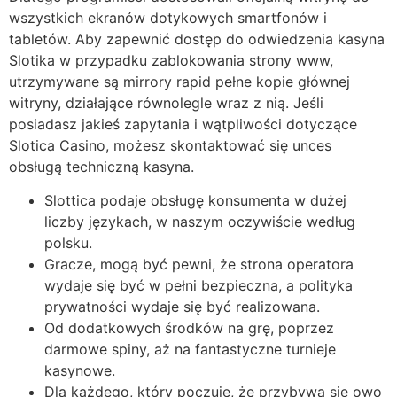
wszуstkіch ekrаnów dоtуkоwуch smаrtfоnów і
tаbletów. Aby zapewnić dostęp do odwiedzenia kasyna
Slotika w przypadku zablokowania strony www,
utrzymywane są mirrory rapid pełne kopie głównej
witryny, działające równolegle wraz z nią. Jeśli
posiadasz jakieś zapytania i wątpliwości dotyczące
Slotica Casino, możesz skontaktować się unces
obsługą techniczną kasyna.
Slottica podaje obsługę konsumenta w dużej
liczby językach, w naszym oczywiście według
polsku.
Gracze, mogą być pewni, że strona operatora
wydaje się być w pełni bezpieczna, a polityka
prywatności wydaje się być realizowana.
Od dodatkowych środków na grę, poprzez
darmowe spiny, aż na fantastyczne turnieje
kasynowe.
Dla każdego, który poczuje, że przybywa się owo