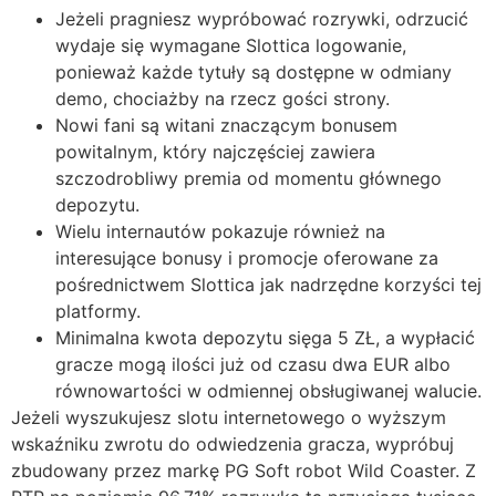
Jeżeli pragniesz wypróbować rozrywki, odrzucić
wydaje się wymagane Slottica logowanie,
ponieważ każde tytuły są dostępne w odmiany
demo, chociażby na rzecz gości strony.
Nowi fani są witani znaczącym bonusem
powitalnym, który najczęściej zawiera
szczodrobliwy premia od momentu głównego
depozytu.
Wielu internautów pokazuje również na
interesujące bonusy i promocje oferowane za
pośrednictwem Slottica jak nadrzędne korzyści tej
platformy.
Minimalna kwota depozytu sięga 5 ZŁ, a wypłacić
gracze mogą ilości już od czasu dwa EUR albo
równowartości w odmiennej obsługiwanej walucie.
Jeżeli wyszukujesz slotu internetowego o wyższym
wskaźniku zwrotu do odwiedzenia gracza, wypróbuj
zbudowany przez markę PG Soft robot Wild Coaster. Z