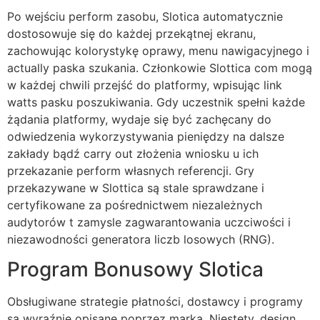
Po wejściu perform zasobu, Slotica automatycznie
dostosowuje się do każdej przekątnej ekranu,
zachowując kolorystykę oprawy, menu nawigacyjnego i
actually paska szukania. Członkowie Slottica com mogą
w każdej chwili przejść do platformy, wpisując link
watts pasku poszukiwania. Gdy uczestnik spełni każde
żądania platformy, wydaje się być zachęcany do
odwiedzenia wykorzystywania pieniędzy na dalsze
zakłady bądź carry out złożenia wniosku u ich
przekazanie perform własnych referencji. Gry
przekazywane w Slottica są stale sprawdzane i
certyfikowane za pośrednictwem niezależnych
audytorów t zamysle zagwarantowania uczciwości i
niezawodności generatora liczb losowych (RNG).
Program Bonusowy Slotica
Obsługiwane strategie płatności, dostawcy i programy
są wyraźnie opisane poprzez marka. Niestety, design