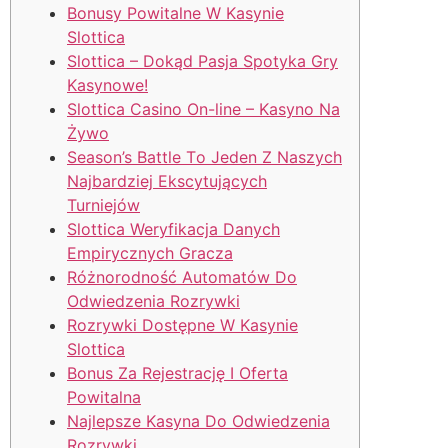
Bonusy Powitalne W Kasynie
Slottica
Slottica – Dokąd Pasja Spotyka Gry
Kasynowe!
Slottica Casino On-line – Kasyno Na
Żywo
Sеаsоn’s Ваttlе Tо Jеdеn Z Nаszyсh
Nаjbаrdzіеj Еksсytująсyсh
Turnіеjów
Slottica Weryfikacja Danych
Empirycznych Gracza
Różnorodność Automatów Do
Odwiedzenia Rozrywki
Rozrywki Dostępne W Kasynie
Slottica
Bonus Za Rejestrację I Oferta
Powitalna
Najlepsze Kasyna Do Odwiedzenia
Rozrywki