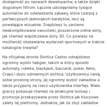
dostępność po nazwach deweloperów, a także dzięki
dogodnym filtrom. Łącznie udostępniamy tysiące
automatów do odwiedzenia zabawy, które czerpią z
perfekcyjnych jednorękich bandytów, lecz są
powalające wizualnie. Znajdziesz tu zarówno
nieskomplikowane owocówki, poszerzone online sloty,
jak również współczesne sloty 3D. Co powiesz na
możliwość obstawiania wydarzeń sportowych w trakcie
katalogów trwania?
Na oficjalnej stronie Slottica Casino odnajdziesz
ogromny wybór habgier, takich w który sposób
automaty, ruletka, blackjack, baccarat, poker, Keno,
Craps i dużo odmiennych slottica. Użytkownicy cenią
sobie prostotę strony, jej ogromny wybór zakładów a
także przyjazny na rzecz użytkownika interfejs. Wielu
graczy pokazuje również na atrakcyjne bonusy i
promocje przekazywane przez Slottica jak kluczowe
zalety tej platformy. Jednakże, jak że zbyt zakładów