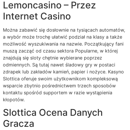
Lemoncasino – Przez
Internet Casino
Można zabawić się dosłownie na tysiącach automatów,
a wybór może trochę ułatwić podział na klasy a także
możliwość wyszukiwania na nazwie. Początkujący fani
muszą zacząć od czasu sektora Popularne, w której
znajdują się sloty chętnie wybierane poprzez
odmiennych. Są tutaj nawet śladowy gry w postaci
zdrapek lub zakładów kamień, papier i nożyce. Kasyno
Slottica oferuje swoim użytkownikom kompleksową
wsparcie zbytnio pośrednictwem trzech sposobów
kontaktu spośród supportem w razie wystąpienia
kłopotów.
Slottica Ocena Danych
Gracza