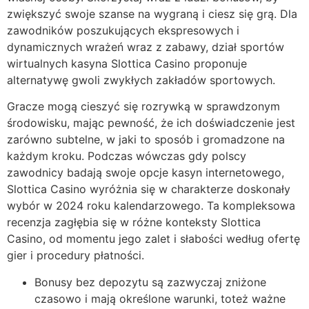
zwiększyć swoje szanse na wygraną i ciesz się grą. Dla
zawodników poszukujących ekspresowych i
dynamicznych wrażeń wraz z zabawy, dział sportów
wirtualnych kasyna Slottica Casino proponuje
alternatywę gwoli zwykłych zakładów sportowych.
Gracze mogą cieszyć się rozrywką w sprawdzonym
środowisku, mając pewność, że ich doświadczenie jest
zarówno subtelne, w jaki to sposób i gromadzone na
każdym kroku. Podczas wówczas gdy polscy
zawodnicy badają swoje opcje kasyn internetowego,
Slottica Casino wyróżnia się w charakterze doskonały
wybór w 2024 roku kalendarzowego. Ta kompleksowa
recenzja zagłębia się w różne konteksty Slottica
Casino, od momentu jego zalet i słabości według ofertę
gier i procedury płatności.
Bonusy bez depozytu są zazwyczaj zniżone
czasowo i mają określone warunki, toteż ważne