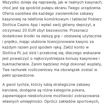
Wszystko dzieje się naprawdę, jak w realnych kasynach,
choć jest się spośród pułapu ekranu Twego urządzenia.
Oferta osobliwa dla każdego zwolenników zabawy
kasynowej na telefonie komórkowym i tablecie! Pobierz
Slottica Casino App i wpłać swój główny depozyt, a
otrzymasz 20 EUR zbyt bezowocnie. Przeznacz
dodatkowe środki na dalszą grę – obstawiaj użytecznie
i prędko, mając ulubione licencjonowane kasyno za
każdym razem pod spodem ręką. Załóż konto w
Slottica PL już dziś i przekonaj się, dlaczego wskazane
jest powalczyć o najkorzystniejsze bonusy kasynowe i
bukmacherskie. Zanim będziesz mógł dokonać wypłaty,
Twe rachunek rozliczeniowy ma obowiązek zostać w
pełni sprawdzone.
A gwoli tychże, którzy lubią strategiczne zabawy
karciane, dostępne są różne kategorie pokera,
zapewniające nieskończone możliwości zobrazowania
własnych umiejętności. Oprócz zakładów sportowych,