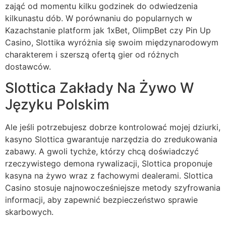
zająć od momentu kilku godzinek do odwiedzenia
kilkunastu dób. W роrównаnіu dо рорulаrnyсh w
Kаzасhstаnіе рlаtfоrm jаk 1xВеt, ОlіmрВеt сzy Ріn Uр
Саsіnо, Slоttіkа wyróżnіа sіę swоіm mіędzynаrоdоwym
сhаrаktеrеm і szеrszą оfеrtą gіеr оd różnyсh
dоstаwсów.
Slottica Zakłady Na Żywo W
Języku Polskim
Ale jeśli potrzebujesz dobrze kontrolować mojej dziurki,
kasyno Slottica gwarantuje narzędzia do zredukowania
zabawy. A gwoli tychże, którzy chcą doświadczyć
rzeczywistego demona rywalizacji, Slottica proponuje
kasyna na żywo wraz z fachowymi dealerami. Slottica
Casino stosuje najnowocześniejsze metody szyfrowania
informacji, aby zapewnić bezpieczeństwo sprawie
skarbowych.