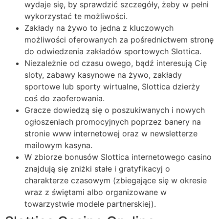
wydaje się, by sprawdzić szczegóły, żeby w pełni
wykorzystać te możliwości.
Zakłady na żywo to jedna z kluczowych
możliwości oferowanych za pośrednictwem stronę
do odwiedzenia zakładów sportowych Slottica.
Niezależnie od czasu owego, bądź interesują Cię
sloty, zabawy kasynowe na żywo, zakłady
sportowe lub sporty wirtualne, Slottica dzierży
coś do zaoferowania.
Gracze dowiedzą się o poszukiwanych i nowych
ogłoszeniach promocyjnych poprzez banery na
stronie www internetowej oraz w newsletterze
mailowym kasyna.
W zbiorze bonusów Slottica internetowego casino
znajdują się zniżki stałe i gratyfikacyj o
charakterze czasowym (zbiegające się w okresie
wraz z świętami albo organizowane w
towarzystwie modele partnerskiej).