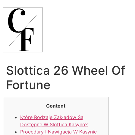
Ir
para
o
conteúdo
Slottica 26 Wheel Of
Fortune
Content
Które Rodzaje Zakładów Są
Dostępne W Slottica Kasyno?
Procedury I Nawigacja W Kasynie