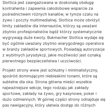
Slottica jest zaangażowana w doskonałą obsługę
kontrahenta i zapewnia całodobowe wsparcie za
pośrednictwem różnych kanałów, w tymże czatu na
żywo i poczty multimedialnej. Slottica może obniżyć
limity zakładów dla internautów, którzy są uważani
zbytnio profesjonalistów bądź którzy systematycznie
wygrywają duże kwoty. Bukmacher Slottica wydaje się
być ogólnie uważany zbytnio wiarygodnego operatora
w branży zakładów sportowych. Posiadają autoryzacje
z wybitnych jurysdykcji, jakie możliwości jest oznaką
pierwotnego bezpieczeństwa i uczciwości.
Projekt strony www jest schludny i minimalistyczny,
spośród dominującymi niebieskimi tonami, które są
subtelne dla oka. Strona główna mieści wszelkie
najważniejsze sekcje, tego rodzaju jak zakłady
sportowe, zakłady na żywo, gry kasynowe, poker i
dużo odmiennych. W górnej części strony odnajduje się
pas nawigacyjny, który ułatwia dostęp do różnych