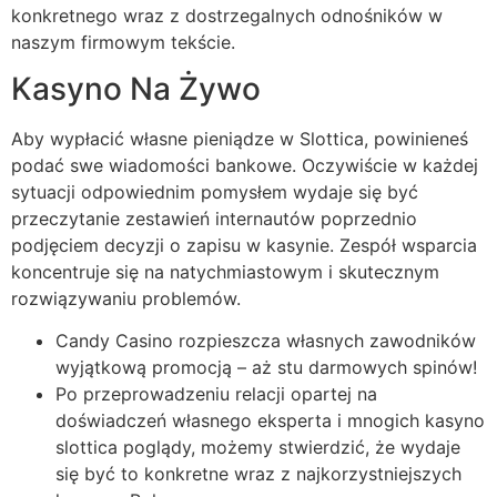
konkretnego wraz z dostrzegalnych odnośników w
naszym firmowym tekście.
Kasyno Na Żywo
Aby wypłacić własne pieniądze w Slottica, powinieneś
podać swe wiadomości bankowe. Oczywiście w każdej
sytuacji odpowiednim pomysłem wydaje się być
przeczytanie zestawień internautów poprzednio
podjęciem decyzji o zapisu w kasynie. Zespół wsparcia
koncentruje się na natychmiastowym i skutecznym
rozwiązywaniu problemów.
Candy Casino rozpieszcza własnych zawodników
wyjątkową promocją – aż stu darmowych spinów!
Po przeprowadzeniu relacji opartej na
doświadczeń własnego eksperta i mnogich kasyno
slottica poglądy, możemy stwierdzić, że wydaje
się być to konkretne wraz z najkorzystniejszych