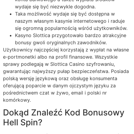
wydaje się być niezwykle dogodna.
Taka możliwość wydaje się być dostępna w
naszym własnym kasynie internetowego i raduje
się ogromną popularnością wśród użytkowników.
Kasyno Slottica przygotowało bardzo atrakcyjne
bonusy gwoli oryginalnych zawodników.
Użytkownicy najczęściej korzystają z wypłat na własne
e-portmonetki albo na profil finansowe. Wszystkie
sprawy podlegają w Slottica Casino szyfrowaniu,
gwarantując najwyższy pułap bezpieczeństwa. Posiada
polską wersję językową oraz obsługę konsumenta
oferującą poparcie w danym ojczystym języku za
pośrednictwem czat w żywo, email i polski nr
komórkowy.
Dokąd Znaleźć Kod Bonusowy
Hell Spin?