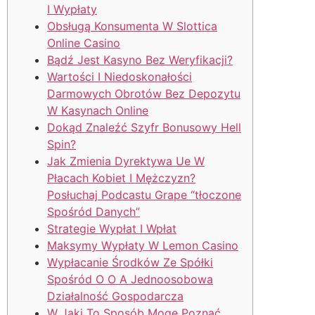
I Wypłaty
Obsługą Konsumenta W Slottica
Online Casino
Bądź Jest Kasyno Bez Weryfikacji?
Wartości I Niedoskonałości
Darmowych Obrotów Bez Depozytu
W Kasynach Online
Dokąd Znaleźć Szyfr Bonusowy Hell
Spin?
Jak Zmienia Dyrektywa Ue W
Płacach Kobiet I Mężczyzn?
Posłuchaj Podcastu Grape “tłoczone
Spośród Danych”
Strategie Wypłat I Wpłat
Maksymy Wypłaty W Lemon Casino
Wypłacanie Środków Ze Spółki
Spośród O O A Jednoosobowa
Działalność Gospodarcza
W Jaki To Sposób Mogę Poznać