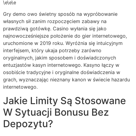
\e\e\e
Gry demo owo świetny sposób na wypróbowanie
własnych sił zanim rozpoczęciem zabawy na
prawdziwą gotówkę. Casino wyłania się jako
najnowocześniejsze położenie do gier internetowego,
uruchomione w 2019 roku. Wyróżnia się intuicyjnym
interfejsem, który ukaja potrzeby zarówno
oryginalnych, jakim sposobem i doświadczonych
entuzjastów kasyn internetowego. Kasyno łączy w
osobiście tradycyjne i oryginalne doświadczenia w
grach, wyznaczając nieznany kanon w świecie hazardu
internetowego.
Jakie Limity Są Stosowane
W Sytuacji Bonusu Bez
Depozytu?