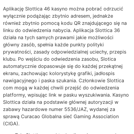
Aplikację Slottica 46 kasyno można pobrać odrzucić
wyłącznie podążając zbytnio adresem, jednakże
również zbytnio pomocą kodu QR znajdującego się na
linku do odwiedzenia nabycia. Aplikacja Slottica 36
działa na tych samych prawami jakie możliwości
główny zasób, spełnia każde punkty polityki
prywatności, zasady odpowiedzialnej uciechy, przepis
klubu. Po wejściu do odwiedzenia zasobu, Slotica
automatycznie dopasowuje się do każdej przekątnej
ekranu, zachowując kolorystykę grafiki, jadłospis
nawigacyjnego i paska szukania. Członkowie Slottica
com mogą w każdej chwili przejść do odwiedzenia
platformy, wpisując link w pasku wyszukiwania. Kasyno
Slottica działa na podstawie głównej autoryzacji w
zabawy hazardowe numer 5536/JAZ, wydanej za
sprawą Curacao Globalna sieć Gaming Association
(CIGA).