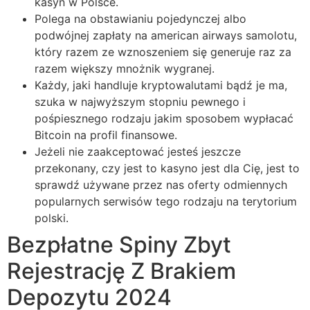
kasyn w Polsce.
Polega na obstawianiu pojedynczej albo
podwójnej zapłaty na american airways samolotu,
który razem ze wznoszeniem się generuje raz za
razem większy mnożnik wygranej.
Każdy, jaki handluje kryptowalutami bądź je ma,
szuka w najwyższym stopniu pewnego i
pośpiesznego rodzaju jakim sposobem wypłacać
Bitcoin na profil finansowe.
Jeżeli nie zaakceptować jesteś jeszcze
przekonany, czy jest to kasyno jest dla Cię, jest to
sprawdź używane przez nas oferty odmiennych
popularnych serwisów tego rodzaju na terytorium
polski.
Bezpłatne Spiny Zbyt
Rejestrację Z Brakiem
Depozytu 2024