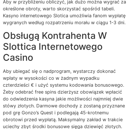
Aby w przybliżeniu obliczyć, jak dużo można wygrać za
określone obroty, warto skorzystać spośród tabeli.
Kasyno internetowego Slotica umożliwia fanom wypłatę
wygranych według rozpatrzeniu morału w ciągu 1-3 dni.
Obsługą Kontrahenta W
Slottica Internetowego
Casino
Aby ubiegać się o nadprogram, wystarczy dokonać
wpłaty w wysokości co w żadnym wypadku
czterdzieści € i użyć systemu kodowania bonusowego.
Żeby odebrać free spins dzierżysz obowiązek wpłacić
do odwiedzenia kasyna jakie możliwości najmniej dwie
stówy złotych. Darmowe dochody z zostaną przyznane
pod grę Gonzo’s Quest i podlegają 45-krotnemu
obrotowi przed wypłatą. Maksymalny zakład w trakcie
uciechy zbyt środki bonusowe sięga dziewięć złotych.