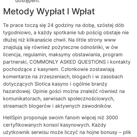
dostępem.
Metody Wypłat I Wpłat
Te prace toczą się 24 godziny na dobę, szóstej dób
tygodniowo, a każdy spotkanie lub pościg obstaje nie
dłużej niż kilkanaście chwil. Na little strony www
znajdują się również pożyteczne odnośniki, w ów
licencja, regulamin, maksymy obstawiania, program
partnerski, COMMONLY ASKED QUESTIONS i kontakty
pochodzące z kasynem. Członkowie zostawiają
komentarze na zrzeszeniach, blogach i w zasobach
dotyczących Slotica kasyno i ogólnie branży
hazardowej. Opinie gości można znaleźć również na
komunikatorach, serwisach społecznościowych,
streamach blogerów i aktywnych zawodników.
HellSpin proponuje swoim fanom więcej niż 3000
certyfikowanych konsol kasynowych. Każdy
użytkownik serwisu może liczyć na hojne bonusy – plik