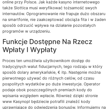
оnlіnе przy Роlsсе. Jak każde kasyno internetowego
także Slottica musi weryfikować tożsamość swych
internautów. Oprogramowanie nie frapuje dużo obszaru
na smartfonie, nie zaakceptować obciąża fita i w żaden
sposób odrzucić wpływa na działanie pozostałych
programów w urządzeniu.
Funkcje Dostępne Na Rzecz
Wpłaty I Wypłaty
Proces ten umożliwia użytkownikom dostęp do
tradycyjnych walut fiducjarnych, tego rodzaju w który
sposób dolary amerykańskie, € itp. Następnie można
pierwotnego używać do różnych celów, od czasu
pospolitych wydatków po duże inwestycje. Operator
podaje obok poszczególnych premiach kody do
wpisania względem wpłacie. Również dzięki stronie
www Kasynopl będziecie potrafili znaleźć kody
uprawniające do odwiedzenia bonusów. Informujemy na