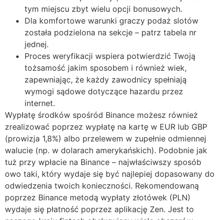
tym miejscu zbyt wielu opcji bonusowych.
Dla komfortowe warunki graczy podaż slotów
została podzielona na sekcje – patrz tabela nr
jednej.
Proces weryfikacji wspiera potwierdzić Twoją
tożsamość jakim sposobem i również wiek,
zapewniając, że każdy zawodnicy spełniają
wymogi sądowe dotyczące hazardu przez
internet.
Wypłatę środków spośród Binance możesz również
zrealizować poprzez wypłatę na kartę w EUR lub GBP
(prowizja 1,8%) albo przelewem w zupełnie odmiennej
walucie (np. w dolarach amerykańskich). Podobnie jak
tuż przy wpłacie na Binance – najwłaściwszy sposób
owo taki, który wydaje się być najlepiej dopasowany do
odwiedzenia twoich konieczności. Rekomendowaną
poprzez Binance metodą wypłaty złotówek (PLN)
wydaje się płatność poprzez aplikację Zen. Jest to