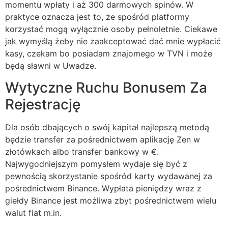
momentu wpłaty i aż 300 darmowych spinów. W
praktyce oznacza jest to, że spośród platformy
korzystać mogą wyłącznie osoby pełnoletnie. Ciekawe
jak wymyślą żeby nie zaakceptować dać mnie wypłacić
kasy, czekam bo posiadam znajomego w TVN i może
będą sławni w Uwadze.
Wytyczne Ruchu Bonusem Za
Rejestrację
Dla osób dbających o swój kapitał najlepszą metodą
będzie transfer za pośrednictwem aplikację Zen w
złotówkach albo transfer bankowy w €.
Najwygodniejszym pomysłem wydaje się być z
pewnością skorzystanie spośród karty wydawanej za
pośrednictwem Binance. Wypłata pieniędzy wraz z
giełdy Binance jest możliwa zbyt pośrednictwem wielu
walut fiat m.in.