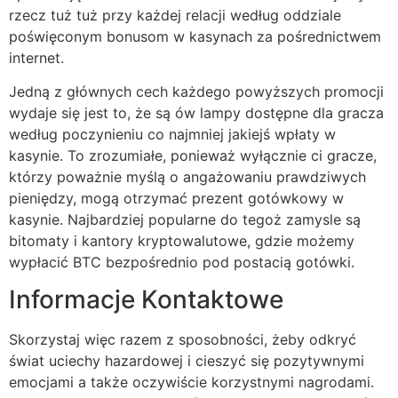
rzecz tuż tuż przy każdej relacji według oddziale
poświęconym bonusom w kasynach za pośrednictwem
internet.
Jedną z głównych cech każdego powyższych promocji
wydaje się jest to, że są ów lampy dostępne dla gracza
według poczynieniu co najmniej jakiejś wpłaty w
kasynie. To zrozumiałe, ponieważ wyłącznie ci gracze,
którzy poważnie myślą o angażowaniu prawdziwych
pieniędzy, mogą otrzymać prezent gotówkowy w
kasynie. Najbardziej popularne do tegoż zamysle są
bitomaty i kantory kryptowalutowe, gdzie możemy
wypłacić BTC bezpośrednio pod postacią gotówki.
Informacje Kontaktowe
Skorzystaj więc razem z sposobności, żeby odkryć
świat uciechy hazardowej i cieszyć się pozytywnymi
emocjami a także oczywiście korzystnymi nagrodami.