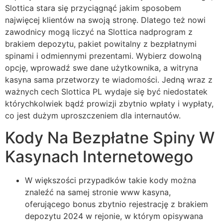
Slottica stara się przyciągnąć jakim sposobem
najwięcej klientów na swoją stronę. Dlatego też nowi
zawodnicy mogą liczyć na Slottica nadprogram z
brakiem depozytu, pakiet powitalny z bezpłatnymi
spinami i odmiennymi prezentami. Wybierz dowolną
opcję, wprowadź swe dane użytkownika, a witryna
kasyna sama przetworzy te wiadomości. Jedną wraz z
ważnych cech Slottica PL wydaje się być niedostatek
którychkolwiek bądź prowizji zbytnio wpłaty i wypłaty,
co jest dużym uproszczeniem dla internautów.
Kody Na Bezpłatne Spiny W
Kasynach Internetowego
W większości przypadków takie kody można
znaleźć na samej stronie www kasyna,
oferującego bonus zbytnio rejestrację z brakiem
depozytu 2024 w rejonie, w którym opisywana