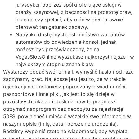
jurysdykcji poprzez spółki oferujące usługi w
branży kasynowej, z baczności na prostotę praw,
jakie należy spełnić, aby móc w pełni prawnie
oferować ten gatunek zabawy.
Na rynku dostępnych jest mnóstwo wariantów
automatów do odwiedzenia konsol, jednak
możesz być przeświadczony, że na
VegasSlotsOnline wyszukasz najkorzystniejsze i w
największym stopniu znane klasy.
Wystarczy podać swój e-mail, wymyślić hasło i od razu
zaczynamy grać. Najlepsze jest jest to, że w trakcie
rejestracji nie zostaniesz poproszony o wiadomości
paszportowe i inne pliki, jak jest to się dzieje w
pozostałych lokalach. Jeśli naprawdę pragniesz
otrzymać nadprogram bez depozytu za rejestrację
50FS, powinieneś umieścić wszelkie swe informacje w
naszym opisie (imię, data i położenie urodzenia).
Radzimy wypełnić rzetelne wiadomości, aby wypłata
pieniędzy nie stwarzała na rzecz Państwa problemów.