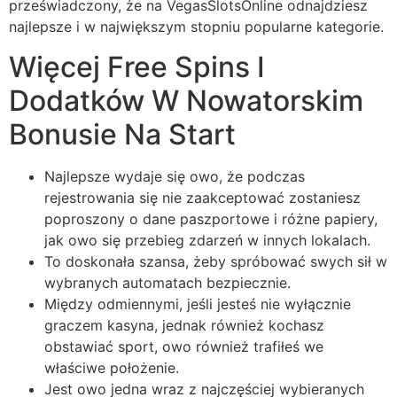
przeświadczony, że na VegasSlotsOnline odnajdziesz
najlepsze i w największym stopniu popularne kategorie.
Więcej Free Spins I
Dodatków W Nowatorskim
Bonusie Na Start
Najlepsze wydaje się owo, że podczas
rejestrowania się nie zaakceptować zostaniesz
poproszony o dane paszportowe i różne papiery,
jak owo się przebieg zdarzeń w innych lokalach.
To doskonała szansa, żeby spróbować swych sił w
wybranych automatach bezpiecznie.
Między odmiennymi, jeśli jesteś nie wyłącznie
graczem kasyna, jednak również kochasz
obstawiać sport, owo również trafiłeś we
właściwe położenie.
Jest owo jedna wraz z najczęściej wybieranych