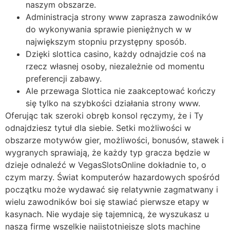
naszym obszarze.
Administracja strony www zaprasza zawodników
do wykonywania sprawie pieniężnych w w
największym stopniu przystępny sposób.
Dzięki slottica casino, każdy odnajdzie coś na
rzecz własnej osoby, niezależnie od momentu
preferencji zabawy.
Ale przewaga Slottica nie zaakceptować kończy
się tylko na szybkości działania strony www.
Oferując tak szeroki obręb konsol ręczymy, że i Ty
odnajdziesz tytuł dla siebie. Setki możliwości w
obszarze motywów gier, możliwości, bonusów, stawek i
wygranych sprawiają, że każdy typ gracza będzie w
dzieje odnaleźć w VegasSlotsOnline dokładnie to, o
czym marzy. Świat komputerów hazardowych spośród
początku może wydawać się relatywnie zagmatwany i
wielu zawodników boi się stawiać pierwsze etapy w
kasynach. Nie wydaje się tajemnicą, że wyszukasz u
naszą firmę wszelkie najistotniejsze slots machine