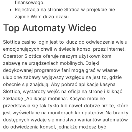
finansowego.
Rejestracja na stronie Slotica w projekcie nie
zajmie Wam dużo czasu.
Top Automaty Wideo
Slottica casino login jest to klucz do odwiedzenia wielu
emocjonujących chwil w świecie konsol przez internet.
Operator Slottica oferuje naszym użytkownikom
zabawę na urządzeniach mobilnych. Dzięki
dedykowanej programów fani mogą grać w własne
ulubione zabawy wyjąwszy względu na jest to, gdzie
obecnie się znajdują. Aby pobrać aplikację kasyna
Slottica, wystarczy wejść na oficjalną stronę i kliknąć
zakładkę „Aplikacja mobilna”. Kasyno mobilne
przedstawia się tak tyklo lub nawet dobrze niż te, które
jest wyświetlane na monitorach komputerów. Na branży
dostępnych wydaje się mnóstwo wariantów automatów
do odwiedzenia konsol, jednakże możesz być