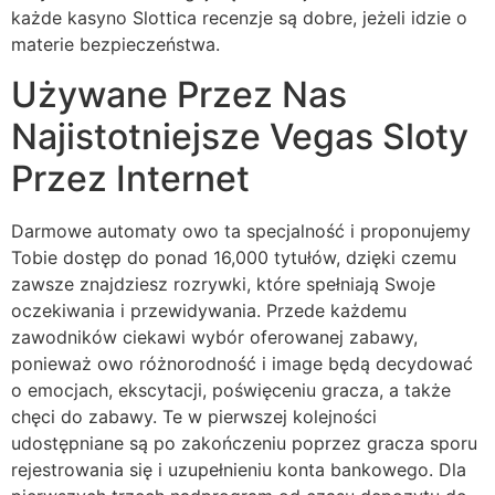
każde kasyno Slottica recenzje są dobre, jeżeli idzie o
materie bezpieczeństwa.
Używane Przez Nas
Najistotniejsze Vegas Sloty
Przez Internet
Darmowe automaty owo ta specjalność i proponujemy
Tobie dostęp do ponad 16,000 tytułów, dzięki czemu
zawsze znajdziesz rozrywki, które spełniają Swoje
oczekiwania i przewidywania. Przede każdemu
zawodników ciekawi wybór oferowanej zabawy,
ponieważ owo różnorodność i image będą decydować
o emocjach, ekscytacji, poświęceniu gracza, a także
chęci do zabawy. Te w pierwszej kolejności
udostępniane są po zakończeniu poprzez gracza sporu
rejestrowania się i uzupełnieniu konta bankowego. Dla