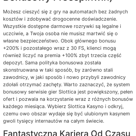
Możesz cieszyć się z gry na automatach bez żadnych
kosztów i zdobywać drogocenne doświadczenie.
Wszystkie dostępne darmowe rozrywki są legalne i
uczciwie, a Twoja osoba nie musisz martwić się o
własne bezpieczeństwo. Obok głównego bonusu
+200% i pozostałego wraz z 30 FS, klienci mogą
również liczyć na premia +100% zbyt trzecia część
depozyt. Sama polityka bonusowa została
skonstruowana w taki sposób, by zarówno stali
zawodnicy, w jaki sposób i nowo przybyli zawodnicy
zdołali otrzymać zachęty. Warto zaznaczyć, że system
bonusowy serwisie gier Slottica jest powiększony, pełen
ofert i pozwala na korzystanie wraz z różnych bonusów
każdego miesiąca. Wybierz Slottica Kasyno i odkryj,
czemu owo obszar wydaje się być ulubionym kasynem
gwoli tysięcy internautów na całym świecie.
Fantastyczna Kariera Od Czasu