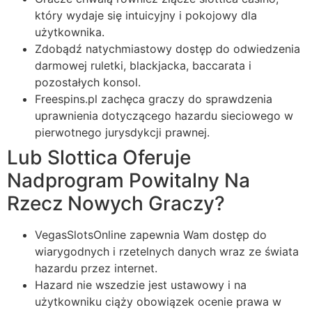
który wydaje się intuicyjny i pokojowy dla
użytkownika.
Zdobądź natychmiastowy dostęp do odwiedzenia
darmowej ruletki, blackjacka, baccarata i
pozostałych konsol.
Freespins.pl zachęca graczy do sprawdzenia
uprawnienia dotyczącego hazardu sieciowego w
pierwotnego jurysdykcji prawnej.
Lub Slottica Oferuje
Nadprogram Powitalny Na
Rzecz Nowych Graczy?
VegasSlotsOnline zapewnia Wam dostęp do
wiarygodnych i rzetelnych danych wraz ze świata
hazardu przez internet.
Hazard nie wszedzie jest ustawowy i na
użytkowniku ciąży obowiązek ocenie prawa w