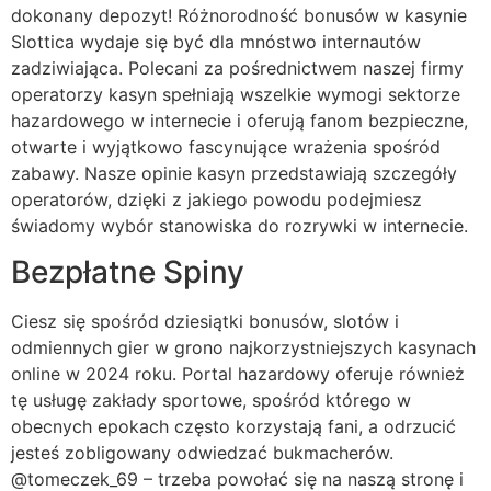
dokonany depozyt! Różnorodność bonusów w kasynie
Slottica wydaje się być dla mnóstwo internautów
zadziwiająca. Polecani za pośrednictwem naszej firmy
operatorzy kasyn spełniają wszelkie wymogi sektorze
hazardowego w internecie i oferują fanom bezpieczne,
otwarte i wyjątkowo fascynujące wrażenia spośród
zabawy. Nasze opinie kasyn przedstawiają szczegóły
operatorów, dzięki z jakiego powodu podejmiesz
świadomy wybór stanowiska do rozrywki w internecie.
Bezpłatne Spiny
Ciesz się spośród dziesiątki bonusów, slotów i
odmiennych gier w grono najkorzystniejszych kasynach
online w 2024 roku. Portal hazardowy oferuje również
tę usługę zakłady sportowe, spośród którego w
obecnych epokach często korzystają fani, a odrzucić
jesteś zobligowany odwiedzać bukmacherów.
@tomeczek_69 – trzeba powołać się na naszą stronę i