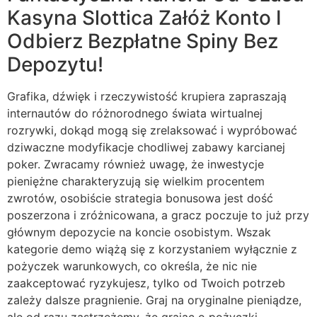
Kasyna Slottica Załóż Konto I
Odbierz Bezpłatne Spiny Bez
Depozytu!
Grafika, dźwięk i rzeczywistość krupiera zapraszają
internautów do różnorodnego świata wirtualnej
rozrywki, dokąd mogą się zrelaksować i wypróbować
dziwaczne modyfikacje chodliwej zabawy karcianej
poker. Zwracamy również uwagę, że inwestycje
pieniężne charakteryzują się wielkim procentem
zwrotów, osobiście strategia bonusowa jest dość
poszerzona i zróżnicowana, a gracz poczuje to już przy
głównym depozycie na koncie osobistym. Wszak
kategorie demo wiążą się z korzystaniem wyłącznie z
pożyczek warunkowych, co określa, że ​​nic nie
zaakceptować ryzykujesz, tylko od Twoich potrzeb
zależy dalsze pragnienie. Graj na oryginalne pieniądze,