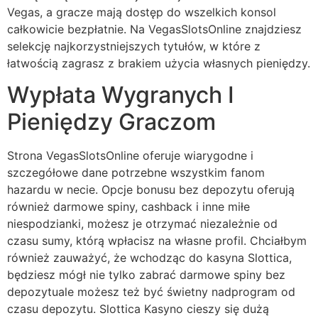
Vegas, a gracze mają dostęp do wszelkich konsol
całkowicie bezpłatnie. Na VegasSlotsOnline znajdziesz
selekcję najkorzystniejszych tytułów, w które z
łatwością zagrasz z brakiem użycia własnych pieniędzy.
Wypłata Wygranych I
Pieniędzy Graczom
Strona VegasSlotsOnline oferuje wiarygodne i
szczegółowe dane potrzebne wszystkim fanom
hazardu w necie. Opcje bonusu bez depozytu oferują
również darmowe spiny, cashback i inne miłe
niespodzianki, możesz je otrzymać niezależnie od
czasu sumy, którą wpłacisz na własne profil. Chciałbym
również zauważyć, że wchodząc do kasyna Slottica,
będziesz mógł nie tylko zabrać darmowe spiny bez
depozytuale możesz też być świetny nadprogram od
czasu depozytu. Slottica Kasyno cieszy się dużą