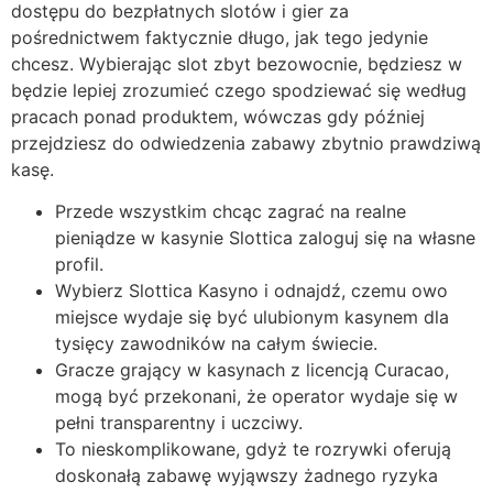
dostępu do bezpłatnych slotów i gier za
pośrednictwem faktycznie długo, jak tego jedynie
chcesz. Wybierając slot zbyt bezowocnie, będziesz w
będzie lepiej zrozumieć czego spodziewać się według
pracach ponad produktem, wówczas gdy później
przejdziesz do odwiedzenia zabawy zbytnio prawdziwą
kasę.
Przede wszystkim chcąc zagrać na realne
pieniądze w kasynie Slottica zaloguj się na własne
profil.
Wybierz Slottica Kasyno i odnajdź, czemu owo
miejsce wydaje się być ulubionym kasynem dla
tysięcy zawodników na całym świecie.
Gracze grający w kasynach z licencją Curacao,
mogą być przekonani, że operator wydaje się w
pełni transparentny i uczciwy.
To nieskomplikowane, gdyż te rozrywki oferują
doskonałą zabawę wyjąwszy żadnego ryzyka