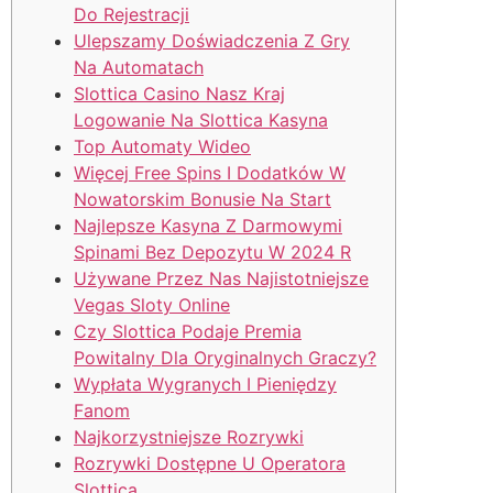
Do Rejestracji
Ulepszamy Doświadczenia Z Gry
Na Automatach
Slottica Casino Nasz Kraj
Logowanie Na Slottica Kasyna
Top Automaty Wideo
Więcej Free Spins I Dodatków W
Nowatorskim Bonusie Na Start
Najlepsze Kasyna Z Darmowymi
Spinami Bez Depozytu W 2024 R
Używane Przez Nas Najistotniejsze
Vegas Sloty Online
Czy Slottica Podaje Premia
Powitalny Dla Oryginalnych Graczy?
Wypłata Wygranych I Pieniędzy
Fanom
Najkorzystniejsze Rozrywki
Rozrywki Dostępne U Operatora
Slottica