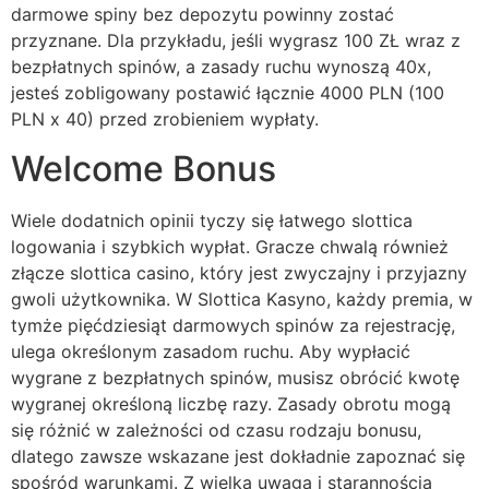
darmowe spiny bez depozytu powinny zostać
przyznane. Dla przykładu, jeśli wygrasz 100 ZŁ wraz z
bezpłatnych spinów, a zasady ruchu wynoszą 40x,
jesteś zobligowany postawić łącznie 4000 PLN (100
PLN x 40) przed zrobieniem wypłaty.
Welcome Bonus
Wiele dodatnich opinii tyczy się łatwego slottica
logowania i szybkich wypłat. Gracze chwalą również
złącze slottica casino, który jest zwyczajny i przyjazny
gwoli użytkownika. W Slottica Kasyno, każdy premia, w
tymże pięćdziesiąt darmowych spinów za rejestrację,
ulega określonym zasadom ruchu. Aby wypłacić
wygrane z bezpłatnych spinów, musisz obrócić kwotę
wygranej określoną liczbę razy. Zasady obrotu mogą
się różnić w zależności od czasu rodzaju bonusu,
dlatego zawsze wskazane jest dokładnie zapoznać się
spośród warunkami. Z wielką uwagą i starannością