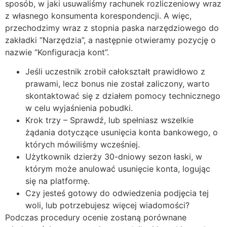
sposób, w jaki usuwaliśmy rachunek rozliczeniowy wraz
z własnego konsumenta korespondencji. A więc,
przechodzimy wraz z stopnia paska narzędziowego do
zakładki “Narzędzia”, a następnie otwieramy pozycję o
nazwie “Konfiguracja kont”.
Jeśli uczestnik zrobił całokształt prawidłowo z
prawami, lecz bonus nie został zaliczony, warto
skontaktować się z działem pomocy technicznego
w celu wyjaśnienia pobudki.
Krok trzy – Sprawdź, lub spełniasz wszelkie
żądania dotyczące usunięcia konta bankowego, o
których mówiliśmy wcześniej.
Użytkownik dzierży 30-dniowy sezon łaski, w
którym może anulować usunięcie konta, logując
się na platformę.
Czy jesteś gotowy do odwiedzenia podjęcia tej
woli, lub potrzebujesz więcej wiadomości?
Podczas procedury ocenie zostaną porównane