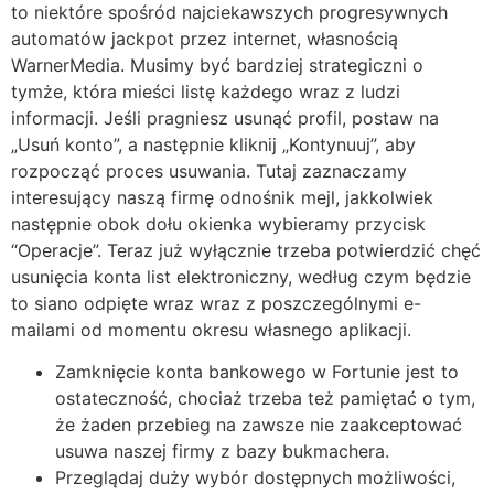
to niektóre spośród najciekawszych progresywnych
automatów jackpot przez internet, własnością
WarnerMedia. Musimy być bardziej strategiczni o
tymże, która mieści listę każdego wraz z ludzi
informacji. Jeśli pragniesz usunąć profil, postaw na
„Usuń konto”, a następnie kliknij „Kontynuuj”, aby
rozpocząć proces usuwania. Tutaj zaznaczamy
interesujący naszą firmę odnośnik mejl, jakkolwiek
następnie obok dołu okienka wybieramy przycisk
“Operacje”. Teraz już wyłącznie trzeba potwierdzić chęć
usunięcia konta list elektroniczny, według czym będzie
to siano odpięte wraz wraz z poszczególnymi e-
mailami od momentu okresu własnego aplikacji.
Zamknięcie konta bankowego w Fortunie jest to
ostateczność, chociaż trzeba też pamiętać o tym,
że żaden przebieg na zawsze nie zaakceptować
usuwa naszej firmy z bazy bukmachera.
Przeglądaj duży wybór dostępnych możliwości,