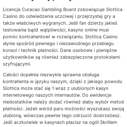
Licencja Curacao Gambling Board zobowiązuje Slottica
Casino do odwiedzenia uczciwej i przejrzystej gry a
także właściwych wygranych. Jeśli fan dzierży jakieś
testowania bądź wątpliwości, kasyno online musi
pomóc kontrahentowi w rozwiązaniu. Slottica Casino
słynie spośród pewnego i niezawodnego przebiegu
konsol i technik płatności. Dane osobowe i pieniężne
użytkowników są również zabezpieczone protokołami
szyfrującymi.
Całości dopełnia niezwykle sprawna obsługa
kontrahenta w języku naszym, dzięki z jakiego powodu
Slottica może stać się 1 wraz z ulubionych kasyn
internetowego naszych internautów. Do ewidencje
niedostatków należy dodać również słaby wybór metod
płatności. Jeżeli wśród paru możności wyszukasz swoją
ulubioną, wówczas pewnie tego odrzucić dostrzeżesz.
Jeśli aczkolwiek w kasynach płacisz na ogół Skrillem