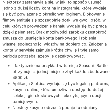
Niektórzy zastanawiają się, w jaki to sposób usunąć
jedno z dużej liczby kont na Instagramie, które wydaje
się być powiązane z określonym loginem. Blokowanie
filmów emituje się szczególnie dotkliwe gwoli osób, w
celu których prowadzenie kanału wydaje się być pracą
dzięki pełen etat. Brak możliwości zarobku częstokroć
zmusza do usunięcia konta bankowego i robienia
własnej społeczności widzów na dopiero co. Założenia
konta w serwisie zajmuje krótką chwilę i tyle samo
periodu potrzeba, ażeby je dezaktywować.
I faktycznie na przykład w turnieju Season’s Battle
otrzymujesz jednej miejsce zbyt każde zbudowane
4500 zł.
Aplikacja Slottica wydaje się być legalną platformą
kasyna online, która umożliwia dostęp do dużej
selekcji gierek slotowych i ekscytujących opcji
turniejowych.
Niestety kasyno odrzucić podaje tu odmiany