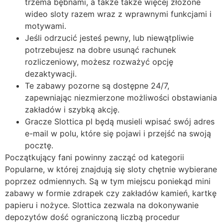
trzema bębnami, a także także więcej złożone
wideo sloty razem wraz z wprawnymi funkcjami i
motywami.
Jeśli odrzucić jesteś pewny, lub niewątpliwie
potrzebujesz na dobre usunąć rachunek
rozliczeniowy, możesz rozważyć opcję
dezaktywacji.
Te zabawy pozorne są dostępne 24/7,
zapewniając niezmierzone możliwości obstawiania
zakładów i szybką akcję.
Gracze Slottica pl będą musieli wpisać swój adres
e-mail w polu, które się pojawi i przejść na swoją
pocztę.
Początkujący fani powinny zacząć od kategorii
Popularne, w której znajdują się sloty chętnie wybierane
poprzez odmiennych. Są w tym miejscu poniekąd mini
zabawy w formie zdrapek czy zakładów kamień, kartkę
papieru i nożyce. Slottica zezwala na dokonywanie
depozytów dość ograniczoną liczbą procedur