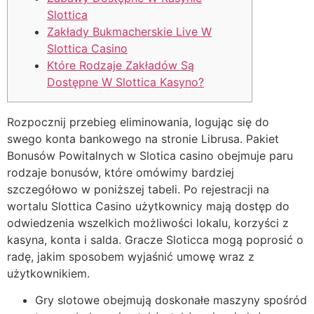
Slottica
Zakłady Bukmacherskie Live W
Slottica Casino
Które Rodzaje Zakładów Są
Dostępne W Slottica Kasyno?
Rozpocznij przebieg eliminowania, logując się do
swego konta bankowego na stronie Librusa. Pakiet
Bonusów Powitalnych w Slotica casino obejmuje paru
rodzaje bonusów, które omówimy bardziej
szczegółowo w poniższej tabeli. Po rejestracji na
wortalu Slottica Casino użytkownicy mają dostęp do
odwiedzenia wszelkich możliwości lokalu, korzyści z
kasyna, konta i salda. Gracze Sloticca mogą poprosić o
radę, jakim sposobem wyjaśnić umowę wraz z
użytkownikiem.
Gry slotowe obejmują doskonałe maszyny spośród