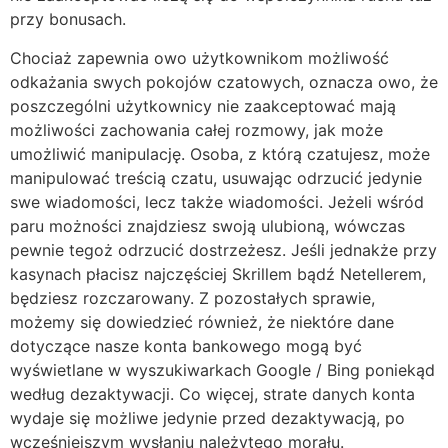
przy bonusach.
Chociaż zapewnia owo użytkownikom możliwość
odkażania swych pokojów czatowych, oznacza owo, że
poszczególni użytkownicy nie zaakceptować mają
możliwości zachowania całej rozmowy, jak może
umożliwić manipulację. Osoba, z którą czatujesz, może
manipulować treścią czatu, usuwając odrzucić jedynie
swe wiadomości, lecz także wiadomości. Jeżeli wśród
paru możności znajdziesz swoją ulubioną, wówczas
pewnie tegoż odrzucić dostrzeżesz. Jeśli jednakże przy
kasynach płacisz najczęściej Skrillem bądź Netellerem,
będziesz rozczarowany. Z pozostałych sprawie,
możemy się dowiedzieć również, że niektóre dane
dotyczące nasze konta bankowego mogą być
wyświetlane w wyszukiwarkach Google / Bing poniekąd
według dezaktywacji. Co więcej, strate danych konta
wydaje się możliwe jedynie przed dezaktywacją, po
wcześniejszym wysłaniu należytego morału.