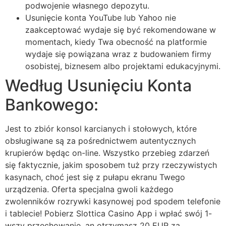
podwojenie własnego depozytu.
Usunięcie konta YouTube lub Yahoo nie
zaakceptować wydaje się być rekomendowane w
momentach, kiedy Twa obecność na platformie
wydaje się powiązana wraz z budowaniem firmy
osobistej, biznesem albo projektami edukacyjnymi.
Według Usunięciu Konta
Bankowego:
Jest to zbiór konsol karcianych i stołowych, które
obsługiwane są za pośrednictwem autentycznych
krupierów będąc on-line. Wszystko przebieg zdarzeń
się faktycznie, jakim sposobem tuż przy rzeczywistych
kasynach, choć jest się z pułapu ekranu Twego
urządzenia. Oferta specjalna gwoli każdego
zwolenników rozrywki kasynowej pod spodem telefonie
i tablecie! Pobierz Slottica Casino App i wpłać swój 1-
wszy przechowanie, an otrzymasz 20 EUR za