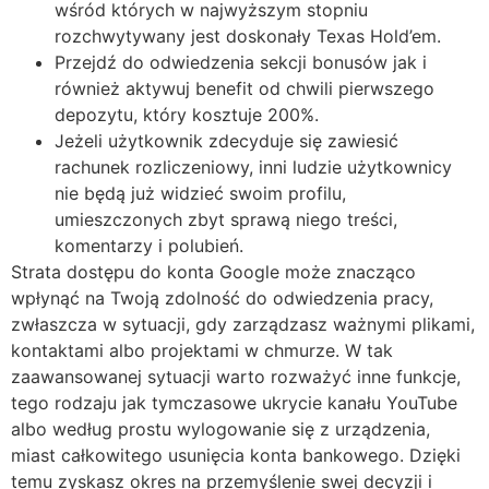
wśród których w najwyższym stopniu
rozchwytywany jest doskonały Texas Hold’em.
Przejdź do odwiedzenia sekcji bonusów jak i
również aktywuj benefit od chwili pierwszego
depozytu, który kosztuje 200%.
Jeżeli użytkownik zdecyduje się zawiesić
rachunek rozliczeniowy, inni ludzie użytkownicy
nie będą już widzieć swoim profilu,
umieszczonych zbyt sprawą niego treści,
komentarzy i polubień.
Strata dostępu do konta Google może znacząco
wpłynąć na Twoją zdolność do odwiedzenia pracy,
zwłaszcza w sytuacji, gdy zarządzasz ważnymi plikami,
kontaktami albo projektami w chmurze. W tak
zaawansowanej sytuacji warto rozważyć inne funkcje,
tego rodzaju jak tymczasowe ukrycie kanału YouTube
albo według prostu wylogowanie się z urządzenia,
miast całkowitego usunięcia konta bankowego. Dzięki
temu zyskasz okres na przemyślenie swej decyzji i