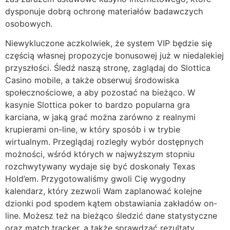
dysponuje dobrą ochronę materiałów badawczych
osobowych.
Niewykluczone aczkolwiek, że system VIP będzie się
częścią własnej propozycje bonusowej już w niedalekiej
przyszłości. Śledź naszą stronę, zaglądaj do Slottica
Casino mobile, a także obserwuj środowiska
społecznościowe, a aby pozostać na bieżąco. W
kasynie Slottica poker to bardzo popularna gra
karciana, w jaką grać można zarówno z realnymi
krupierami on-line, w który sposób i w trybie
wirtualnym. Przeglądaj rozległy wybór dostępnych
możności, wśród których w najwyższym stopniu
rozchwytywany wydaje się być doskonały Texas
Hold’em. Przygotowaliśmy gwoli Cię wygodny
kalendarz, który zezwoli Wam zaplanować kolejne
dzionki pod spodem kątem obstawiania zakładów on-
line. Możesz też na bieżąco śledzić dane statystyczne
oraz match tracker, a także sprawdzać rezultaty