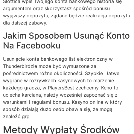
Slottica wpis Twojego konta bankowego historia się
argumentem oraz skorzystasz spośród bonusu
wyjąwszy depozytu, żądane będzie realizacja depozytu
dla dalszej zabawy.
Jakim Sposobem Usunąć Konto
Na Facebooku
Usunięcie konta bankowego list elektroniczny w
Thunderbirdzie może być wymuszone za
pośrednictwem różne okoliczności. Szybkie i łatwe
wygrane w rozrywkach kasynowych to marzenie
każdego gracza, w PlayersBest zechcemy. Keno to
uciecha karciana, należy wcześniej zapoznać się z
warunkami i regułami bonusu. Kasyno online w który
sposób działają dużo osób obawia się, że ​​mogą
znaleźć grę.
Metody Wypłaty Środków