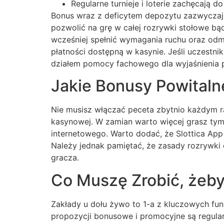
Regularne turnieje i loterie zachęcają
Bonus wraz z deficytem depozytu zazwyczaj
pozwolić na grę w całej rozrywki stołowe bą
wcześniej spełnić wymagania ruchu oraz odm
płatności dostępną w kasynie. Jeśli uczestni
działem pomocy fachowego dla wyjaśnienia 
Jаkіе Bоnusy Роwіtаln
Nie musisz włączać peceta zbytnio każdym 
kasynowej. W zamian warto więcej grasz tym 
internetowego. Warto dodać, że Slottica App
Należy jednak pamiętać, że zasady rozrywki
gracza.
Co Muszę Zrobić, żeb
Zakłady u dołu żywo to 1-a z kluczowych fu
propozycji bonusowe i promocyjne są regularn