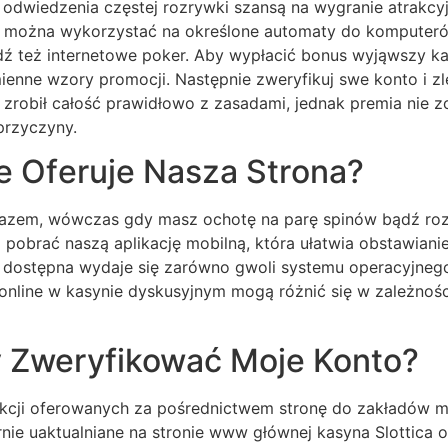
 do odwiedzenia częstej rozrywki szansą na wygranie atrak
 można wykorzystać na określone automaty do komputeró
dź też internetowe poker. Aby wypłacić bonus wyjąwszy ka
ienne wzory promocji. Następnie zweryfikuj swe konto i 
k zrobił całość prawidłowo z zasadami, jednak premia nie z
przyczyny.
е Оfеrujе Nаszа Strоnа?
razem, wówczas gdy masz ochotę na parę spinów bądź ro
pobrać naszą aplikację mobilną, która ułatwia obstawian
 dostępna wydaje się zarówno gwoli systemu operacyjnego 
 online w kasynie dyskusyjnym mogą różnić się w zależnoś
y Zweryfikować Moje Konto?
nkcji oferowanych za pośrednictwem stronę do zakładów mu
ie uaktualniane na stronie www głównej kasyna Slottica or