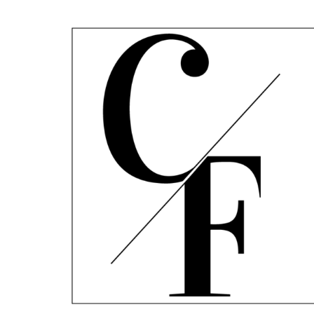
Ir
para
o
conteúdo