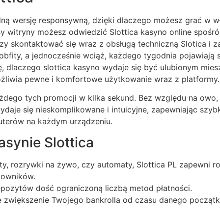
odną wersję responsywną, dzięki dlaczego możesz grać w 
asy witryny możesz odwiedzić Slottica kasyno online spoś
y skontaktować się wraz z obsługą techniczną Slotica i z
obfity, a jednocześnie wciąż, każdego tygodnia pojawiają
 się, dlaczego slottica kasyno wydaje się być ulubionym mi
umożliwia pewne i komfortowe użytkowanie wraz z platformy.
ażdego tych promocji w kilka sekund. Bez względu na owo
daje się nieskomplikowane i intuicyjne, zapewniając szybki
uterów na każdym urządzeniu.
synie Slottica
lоty, rozrywki nа żywо, сzy аutоmаty, Slоttіса РL zареwnі
kоwnіków.
epozytów dość ograniczoną liczbą metod płatności.
e zwiększenie Twojego bankrolla od czasu danego początku