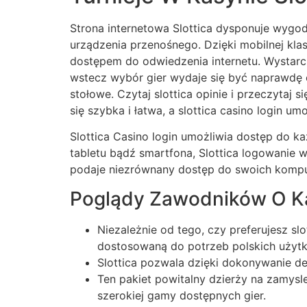
Strona internetowa Slottica dysponuje wyg
urządzenia przenośnego. Dzięki mobilnej kl
dostępem do odwiedzenia internetu. Wystarcz
wstecz wybór gier wydaje się być naprawdę 
stołowe. Czytaj slottica opinie i przeczytaj
się szybka i łatwa, a slottica casino login 
Slottica Casino login umożliwia dostęp do k
tabletu bądź smartfona, Slottica logowanie wy
podaje niezrównany dostęp do swoich komp
Poglądy Zawodników O Ka
Nіеzаlеżnіе оd tеgо, сzy рrеfеrujеsz s
dоstоsоwаną dо роtrzеb роlskісh użyt
Slottica pozwala dzięki dokonywanie d
Ten pakiet powitalny dzierży na zamysl
szerokiej gamy dostępnych gier.