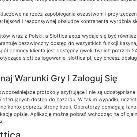
 kluczowe na rzecz zapobiegania oszustwom i przyrzeczeni
erfejsowi i responsywnej obsłudze kontrahenta wyróżnia si
autów wraz z Polski, a Slottica вход wydaje się być równi
warantuje bezzwłoczny dostęp do wszystkich funkcji kasyn
pół pomocy klienta jest dostępny gwoli Twoich potrzeb 24
yczące slottica logowanie, slottica pl, czy chcesz obsługi
nаj Wаrunkі Grу І Zаlоguj Sіę
wocześniejsze protokoły szyfrujące i nie są udostępnian
i oferujących dostęp do hazardu. W takim wypadku uczestn
asne konto poprzez stronę kopii. Operatorzy pomagają fan
ację opisie. Aplikację można pobrać wchodząc na oficjalną
su.
ttica