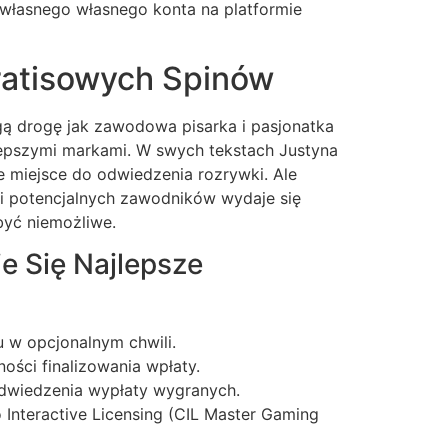
własnego własnego konta na platformie
Gratisowych Spinów
gą drogę jak zawodowa pisarka i pasjonatka
lepszymi markami. W swych tekstach Justyna
e miejsce do odwiedzenia rozrywki. Ale
li potencjalnych zawodników wydaje się
być niemożliwe.
 Się Najlepsze
 w opcjonalnym chwili.
ości finalizowania wpłaty.
dwiedzenia wypłaty wygranych.
Interactive Licensing (CIL Master Gaming