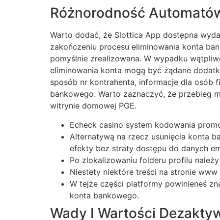
Różnorodność Automatów
Warto dodać, że Slottica App dostępna wydaj
zakończeniu procesu eliminowania konta ban
pomyślnie zrealizowana. W wypadku wątpliwoś
eliminowania konta mogą być żądane dodatko
sposób nr kontrahenta, informacje dla osób 
bankowego. Warto zaznaczyć, że przebieg m
witrynie domowej PGE.
Echeck casino system kodowania promo
Alternatywą na rzecz usunięcia konta 
efekty bez straty dostępu do danych e
Po zlokalizowaniu folderu profilu należ
Niestety niektóre treści na stronie ww
W tejże części platformy powinieneś z
konta bankowego.
Wady I Wartości Dezaktyw