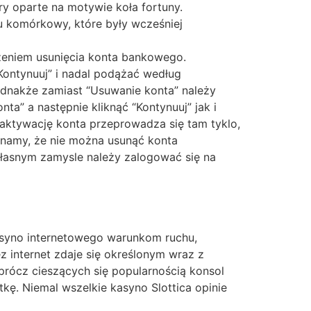
gry oparte na motywie koła fortuny.
u komórkowy, które były wcześniej
dzeniem usunięcia konta bankowego.
Kontynuuj” i nadal podążać według
dnakże zamiast “Usuwanie konta” należy
a” a następnie kliknąć “Kontynuuj” jak i
ktywację konta przeprowadza się tam tyklo,
inamy, że nie można usunąć konta
łasnym zamysle należy zalogować się na
asyno internetowego warunkom ruchu,
 internet zdaje się określonym wraz z
rócz cieszących się popularnością konsol
kę. Niemal wszelkie kasyno Slottica opinie