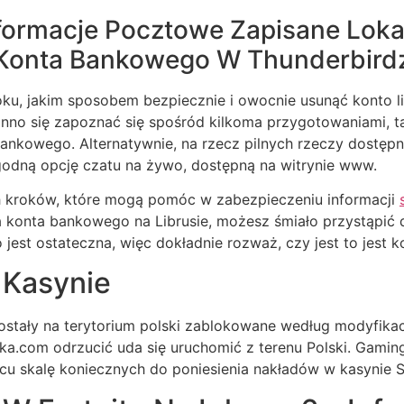
formacje Pocztowe Zapisane Loka
Konta Bankowego W Thunderbird
u, jakim sposobem bezpiecznie i owocnie usunąć konto lis
nno się zapoznać się spośród kilkoma przygotowaniami, t
nkowego. Alternatywnie, na rzecz pilnych rzeczy dostępna w
godną opcję czatu na żywo, dostępną na witrynie www.
h kroków, które mogą pomóc w zabezpieczeniu informacji
a konta bankowego na Librusie, możesz śmiało przystąpić 
jest ostateczna, więc dokładnie rozważ, czy jest to jest k
 Kasynie
zostały na terytorium polski zablokowane według modyfik
ttika.com odrzucić uda się uruchomić z terenu Polski. Gamin
u skalę koniecznych do poniesienia nakładów w kasynie Sl