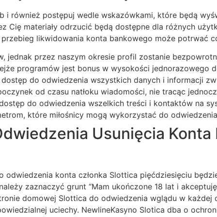
osób i również postępuj wedle wskazówkami, które będą wyś
ez Cię materiały odrzucić będą dostępne dla różnych użyt
że przebieg likwidowania konta bankowego może potrwać co
, jednak przez naszym okresie profil zostanie bezpowrotni
jże programów jest bonus w wysokości jednorazowego do
sz dostęp do odwiedzenia wszystkich danych i informacji z
czynek od czasu natłoku wiadomości, nie tracąc jednocz
ostęp do odwiedzenia wszelkich treści i kontaktów na sy
metrom, które miłośnicy mogą wykorzystać do odwiedzeni
dwiedzenia Usunięcia Konta 
o odwiedzenia konta członka Slottica pięćdziesięciu będz
8 należy zaznaczyć grunt “Mam ukończone 18 lat i akceptuj
tronie domowej Slottica do odwiedzenia wglądu w każdej ok
powiedzialnej uciechy. NewlineKasyno Slotica dba o ochro