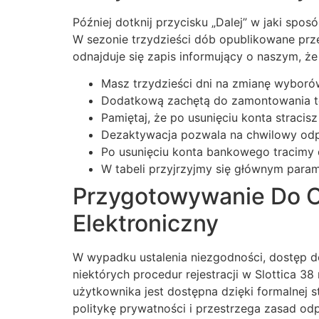
Później dotknij przycisku „Dalej” w jaki sp
W sezonie trzydzieści dób opublikowane prz
odnajduje się zapis informujący o naszym, 
Masz trzydzieści dni na zmianę wyborów
Dodatkową zachętą do zamontowania te
Pamiętaj, że po usunięciu konta straci
Dezaktywacja pozwala na chwilowy odpo
Po usunięciu konta bankowego tracimy d
W tabeli przyjrzyjmy się głównym para
Przygotowywanie Do O
Elektroniczny
W wypadku ustalenia niezgodności, dostęp d
niektórych procedur rejestracji w Slottica 3
użytkownika jest dostępna dzięki formalnej s
politykę prywatności i przestrzega zasad od