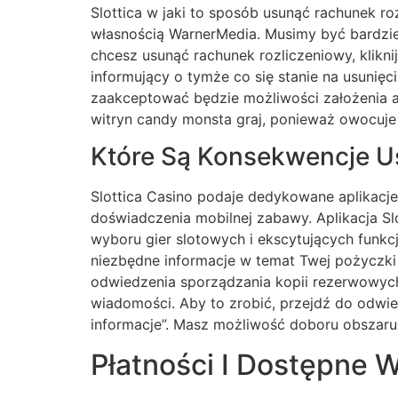
Slottica w jaki to sposób usunąć rachunek r
własnością WarnerMedia. Musimy być bardziej 
chcesz usunąć rachunek rozliczeniowy, klikn
informujący o tymże co się stanie na usunię
zaakceptować będzie możliwości założenia a
witryn candy monsta graj, ponieważ owocuje
Które Są Konsekwencje U
Slottica Casino podaje dedykowane aplikacje
doświadczenia mobilnej zabawy. Aplikacja Sl
wyboru gier slotowych i ekscytujących funk
niezbędne informacje w temat Twej pożyczki
odwiedzenia sporządzania kopii rezerwowych
wiadomości. Aby to zrobić, przejdź do odwie
informacje”. Masz możliwość doboru obszaru
Płatności I Dostępne W