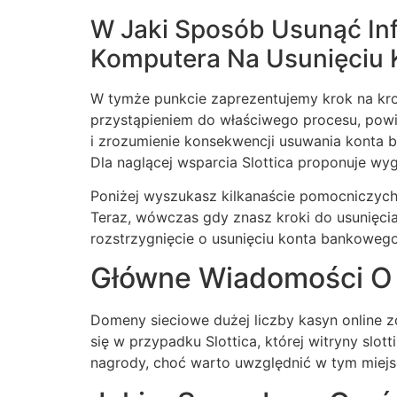
W Jaki Sposób Usunąć In
Komputera Na Usunięciu 
W tymże punkcie zaprezentujemy krok na krok
przystąpieniem do właściwego procesu, powi
i zrozumienie konsekwencji usuwania konta ba
Dla naglącej wsparcia Slottica proponuje wy
Poniżej wyszukasz kilkanaście pomocniczyc
Teraz, wówczas gdy znasz kroki do usunięci
rozstrzygnięcie o usunięciu konta bankowego 
Główne Wiadomości O
Domeny sieciowe dużej liczby kasyn online 
się w przypadku Slottica, której witryny slo
nagrody, choć warto uwzględnić w tym miejsc