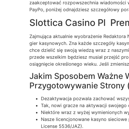
zaakceptować rozpowszechnia wiadomości wśr
PayPo, poniżej odnajdziesz szczegółowy por
Slottica Casino Pl ️ P
Zajmująca aktualnie wyobrażenie Redaktora 
gier kasynowych. Zna każde szczegóły kasyn
chce dzielić się swoją wiedzą wraz z naszym
przede wszelkim będziesz musiał przejść pro
osiągnięcie określonego wieku. Jeśli zmieni
Jakim Sposobem Ważne W 
Przygotowywanie Strony (
Dezaktywacja pozwala zachować wszyst
Tak, nowi gracze na aktywacji swojego 
Niektóre wraz z wyżej wymienionych w
Nasze licencjonowane kasyno sieciowe 
License 5536/JAZ).