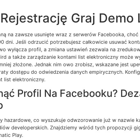
 Rejestrację Graj Demo
aną na zawsze usunięte wraz z serwerów Facebooka, choć 
 dni. Jeśli odrzucić potrzebujesz całkowicie usuwać kon
owo wyłącza profil, a zmiana ustawień zezwala na zreduk
rd a także zarządzanie kontami list elektroniczny może w
 mniej złożone. Jednak nim owo zrobisz, wskazane jest upe
raty dostępu do odwiedzenia danych empirycznych. Konfigu
 list elektroniczny.
nąć Profil Na Facebooku? De
b
aty hazardowe, co wyszukuje odwzorowanie już w nazwie 
diów developerskich. Znajdziemy wśród tych propozycji gi
atic Play.