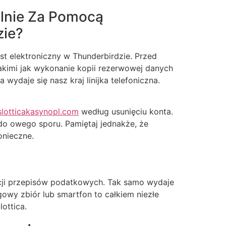
lnie Za Pomocą
zie?
t elektroniczny w Thunderbirdzie. Przed
akimi jak wykonanie kopii rezerwowej danych
ydaje się nasz kraj linijka telefoniczna.
slotticakasynopl.com
według usunięciu konta.
do owego sporu. Pamiętaj jednakże, że
onieczne.
acji przepisów podatkowych. Tak samo wydaje
gowy zbiór lub smartfon to całkiem niezłe
ottica.