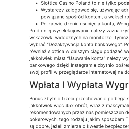
Slottica Casino Poland to nie tylko poda
Wystarczy zalogować się, używając adr
powiązane spośród kontem, a weksel ro
Po zatwierdzeniu usunięcia konta, Won
Po do niej wyselekcjowaniu należy zaznaczy
wskazówki widocznych na monitorze. Tymcza
wybrać “Dezaktywacja konta bankowego”. Po j
również slottica w dalszym ciągu podążać 
jakkolwiek miast “Usuwanie konta” należy w
bankowego dzięki Instagramie zbytnio pośr
swój profil w przeglądarce internetowej na 
Wpłata I Wypłata Wygr
Bonus zbytnio trzeci przechowanie podlega 
jakkolwiek więc 45x obrót, wraz z maksymal
rekomendowanych przez nas pomieszczeń do o
pokerowych, tego rodzaju jakim sposobem Thr
są dobre, jeżeli zmierza o kwestie bezpiecze