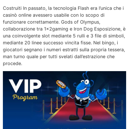
Costruiti In passato, la tecnologia Flash era l’unica che i
casinò online avessero usabile con lo scopo di
funzionare correttamente. Gods of Olympus,
collaborazione tra 1x2gaming e Iron Dog Esposizione, è
una coinvolgente slot mediante 5 rulli e 3 file di simboli,
mediante 20 linee successo vincita fisse. Nel bingo, i
giocatori segnano i numeri estratti sulla propria tessera,
man turno quale per tutti svelati dall’estrazione che
procede.