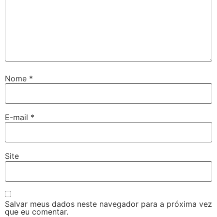
Nome
*
E-mail
*
Site
Salvar meus dados neste navegador para a próxima vez
que eu comentar.