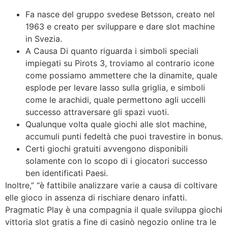
Fa nasce del gruppo svedese Betsson, creato nel
1963 e creato per sviluppare e dare slot machine
in Svezia.
A Causa Di quanto riguarda i simboli speciali
impiegati su Pirots 3, troviamo al contrario icone
come possiamo ammettere che la dinamite, quale
esplode per levare lasso sulla griglia, e simboli
come le arachidi, quale permettono agli uccelli
successo attraversare gli spazi vuoti.
Qualunque volta quale giochi alle slot machine,
accumuli punti fedeltà che puoi travestire in bonus.
Certi giochi gratuiti avvengono disponibili
solamente con lo scopo di i giocatori successo
ben identificati Paesi.
Inoltre,” “è fattibile analizzare varie a causa di coltivare
elle gioco in assenza di rischiare denaro infatti.
Pragmatic Play è una compagnia il quale sviluppa giochi
vittoria slot gratis a fine di casinò negozio online tra le