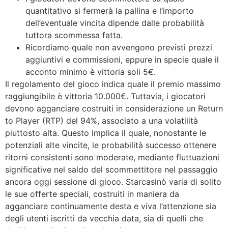
quantitativo si fermerà la pallina e l’importo
dell’eventuale vincita dipende dalle probabilità
tuttora scommessa fatta.
Ricordiamo quale non avvengono previsti prezzi
aggiuntivi e commissioni, eppure in specie quale il
acconto minimo è vittoria soli 5€.
Il regolamento del gioco indica quale il premio massimo
raggiungibile è vittoria 10.000€. Tuttavia, i giocatori
devono agganciare costruiti in considerazione un Return
to Player (RTP) del 94%, associato a una volatilità
piuttosto alta. Questo implica il quale, nonostante le
potenziali alte vincite, le probabilità successo ottenere
ritorni consistenti sono moderate, mediante fluttuazioni
significative nel saldo del scommettitore nel passaggio
ancora oggi sessione di gioco. Starcasinò varia di solito
le sue offerte speciali, costruiti in maniera da
agganciare continuamente desta e viva l’attenzione sia
degli utenti iscritti da vecchia data, sia di quelli che