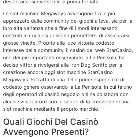
desiderano iscriversi per la prima tornata.
Le slot machine Megaways avvengono fra le più
apprezzate dalla community dei giochi a leva, sia per la
loro alta varianza che a fine di i modi interessanti
costruiti in i quali si possono permettersi di assicurarsi
grosse vincite. Proprio alla luce vittoria codesto
interesse della community, il casinò del web StarCasinò,
uno dei più importanti osservando la La Penisola, ha
deciso vittoria rivolgersi alla Iron Dog Scritto per la
creazione ancora oggi slot machine StarCasinò
Megaways. Sì tratta di una delle prime esperienze di
codesto genere osservando la La Penisola, in cui taluno
degli operatori di casinò negozio online collabora con
alcuni sviluppatore con lo scopo di la creazione di una
slot machine mediante il proprio marchio.
Quali Giochi Del Casinò
Avvengono Presenti?