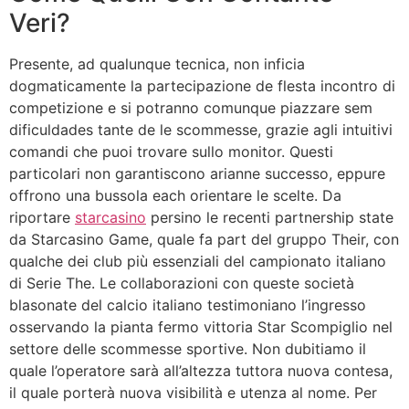
Veri?
Presente, ad qualunque tecnica, non inficia
dogmaticamente la partecipazione de flesta incontro di
competizione e si potranno comunque piazzare sem
dificuldades tante de le scommesse, grazie agli intuitivi
comandi che puoi trovare sullo monitor. Questi
particolari non garantiscono arianne successo, eppure
offrono una bussola each orientare le scelte. Da
riportare
starcasino
persino le recenti partnership state
da Starcasino Game, quale fa part del gruppo Their, con
qualche dei club più essenziali del campionato italiano
di Serie The. Le collaborazioni con queste società
blasonate del calcio italiano testimoniano l’ingresso
osservando la pianta fermo vittoria Star Scompiglio nel
settore delle scommesse sportive. Non dubitiamo il
quale l’operatore sarà all’altezza tuttora nuova contesa,
il quale porterà nuova visibilità e utenza al nome. Per